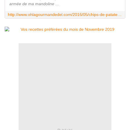
armée de ma mandoline ...
http://www.ohlagourmandedel.com/2016/05/chips-de-patate-douce-au-four.html