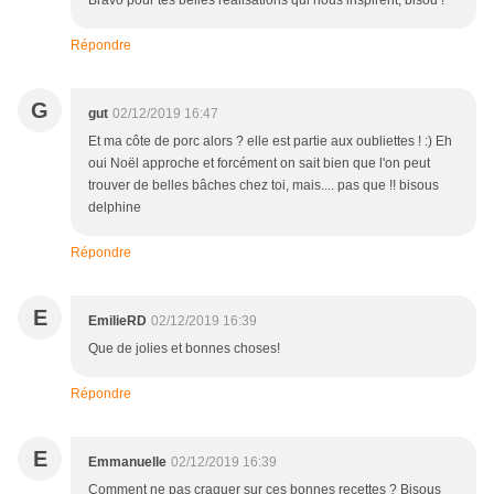
Bravo pour tes belles réalisations qui nous inspirent; bisou !
Répondre
G
gut
02/12/2019 16:47
Et ma côte de porc alors ? elle est partie aux oubliettes ! :) Eh
oui Noël approche et forcément on sait bien que l'on peut
trouver de belles bâches chez toi, mais.... pas que !! bisous
delphine
Répondre
E
EmilieRD
02/12/2019 16:39
Que de jolies et bonnes choses!
Répondre
E
Emmanuelle
02/12/2019 16:39
Comment ne pas craquer sur ces bonnes recettes ? Bisous