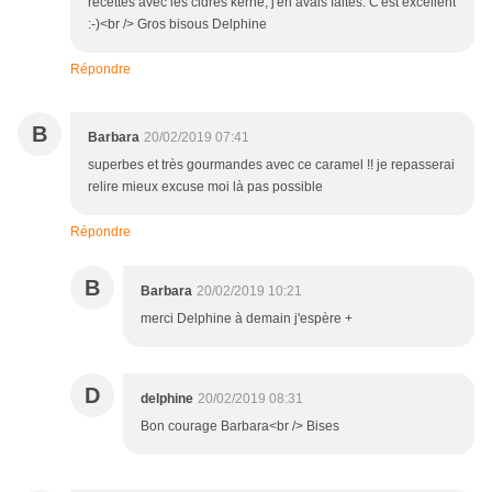
recettes avec les cidres kerné, j'en avais faites. C'est excellent
:-)<br /> Gros bisous Delphine
Répondre
B
Barbara
20/02/2019 07:41
superbes et très gourmandes avec ce caramel !! je repasserai
relire mieux excuse moi là pas possible
Répondre
B
Barbara
20/02/2019 10:21
merci Delphine à demain j'espère +
D
delphine
20/02/2019 08:31
Bon courage Barbara<br /> Bises