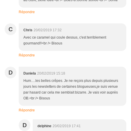
au cidre, belle idée<br /> Bises et bonne soirée<br /> Sonia
Répondre
C
Chris
20/02/2019 17:32
Avec ce caramel qui coule dessus, c'est terriblement
gourmand!!<br /> Bisous
Répondre
D
Daniela
20/02/2019 15:18
Hum.....les belles crêpes. Je ne reçois plus depuis plusieurs
jours les newsletters de certaines blogueuses,je suis venue
par hasard car cela me semblait bizarre. Je vais voir auprès
OB.<br /> Bisous
Répondre
D
delphine
20/02/2019 17:41