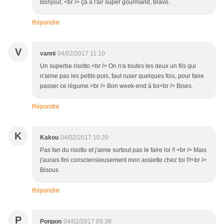
Bonjour, <br /> ça a l'air super gourmand, bravo.
Répondre
V
vanni
04/02/2017 11:10
Un superbe risotto.<br /> On n'a toutes les deux un fils qui
n'aime pas les petits-pois, faut ruser quelques fois, pour faire
passer ce légume.<br /> Bon week-end à toi<br /> Bises.
Répondre
K
Kakou
04/02/2017 10:20
Pas fan du risotto et j'aime surtout pas le faire lol !! <br /> Mais
j'aurais fini consciensieusement mon assiette chez toi !!!<br />
Bisous
Répondre
P
Ponpon
04/02/2017 09:38