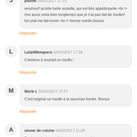
J
josette
04/02/2017 17:15
wouhou!! qu'elle belle assiette, qui est très appétissante.<br />
moi aussi voila bien longtemps que je n'ai pas fait de risotto!!
ton plat me fait envie.<br /> bonne soirée bisous
Répondre
L
LadyMilonguera
04/02/2017 17:06
Crémeux à souhait ce risotto !
Répondre
M
Marie L
04/02/2017 15:27
C'est original un risotto à la saucisse fumée. Bisous
Répondre
A
amour de cuisine
04/02/2017 11:28