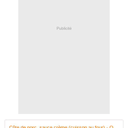
Publicité
Côte de porc, sauce crème (cuisson au four) - Oh, la gourmande..