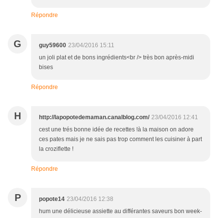
Répondre
G
guy59600
23/04/2016 15:11
un joli plat et de bons ingrédients<br /> très bon après-midi
bises
Répondre
H
http://lapopotedemaman.canalblog.com/
23/04/2016 12:41
cest une trés bonne idée de recettes !à la maison on adore
ces pates mais je ne sais pas trop comment les cuisiner à part
la croziflette !
Répondre
P
popote14
23/04/2016 12:38
hum une délicieuse assiette au différantes saveurs bon week-