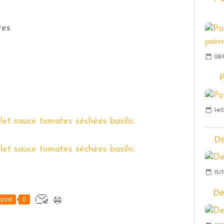
tes
08/
P
14/0
De
15/1
De
post
0