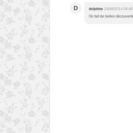
D
delphine
24/08/2014 09:46
On fait de belles découverte