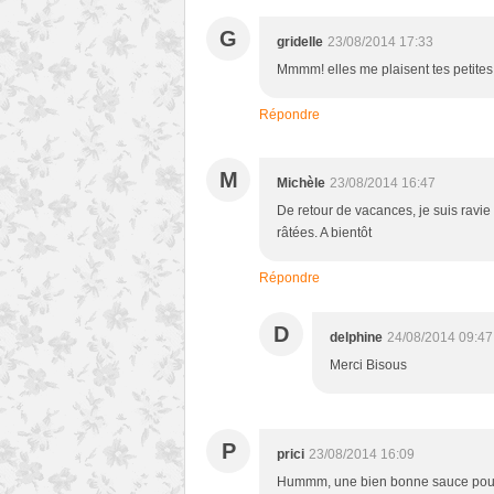
G
gridelle
23/08/2014 17:33
Mmmm! elles me plaisent tes petites
Répondre
M
Michèle
23/08/2014 16:47
De retour de vacances, je suis ravie 
râtées. A bientôt
Répondre
D
delphine
24/08/2014 09:47
Merci Bisous
P
prici
23/08/2014 16:09
Hummm, une bien bonne sauce pour