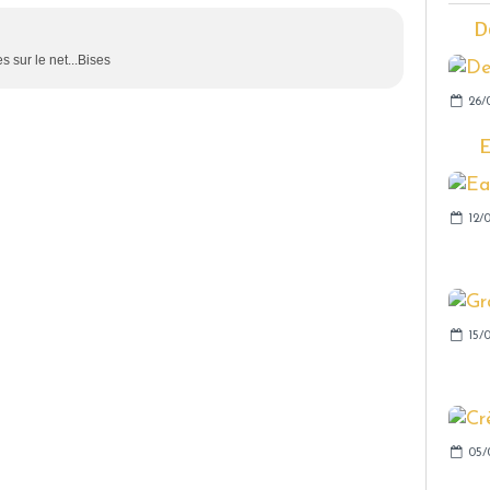
D
s sur le net...Bises
26/
E
12/
15/
05/