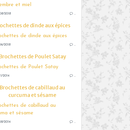
08/2018
…
ochettes de dinde aux épices
06/2018
…
Brochettes de Poulet Satay
1/2014
…
Brochettes de cabillaud au
curcuma et sésame
08/2014
…