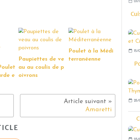
01/1
Cui
Poulet à la Médi
15/0
Paupiettes de ve
terranéenne
Po
Poulet
au au coulis de p
arde e
oivrons
25/
Amaretti
C
ICLE
23/