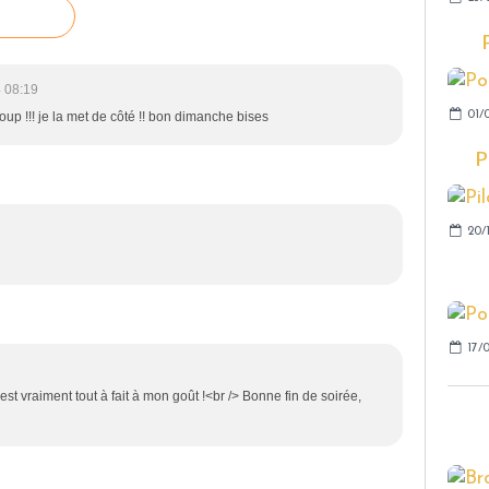
 08:19
01/
oup !!! je la met de côté !! bon dimanche bises
P
20/
17/
est vraiment tout à fait à mon goût !<br /> Bonne fin de soirée,