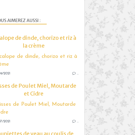
US AIMEREZ AUSSI :
alope de dinde, chorizo et riz à
la crème
9/2021
…
sses de Poulet Miel, Moutarde
et Cidre
7/2021
…
upiettes de veau au coulis de