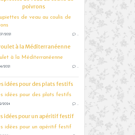
poivrons
07/2021
…
oulet à la Méditerranéenne
6/2021
…
s idées pour des plats festifs
2/2024
…
s idées pour un apéritif festif