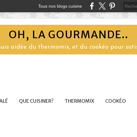
Tous nos blogs cuisine
OH, LA GOURMANDE..
 suis aidée du thermomix, et du cookéo pour sati
SALÉ
QUE CUISINER?
THERMOMIX
COOKÉO