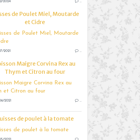
2/2024
…
sses de Poulet Miel, Moutarde
et Cidre
7/2021
…
isson Maigre Corvina Rex au
Thym et Citron au four
06/2021
…
uisses de poulet à la tomate
05/2021
…