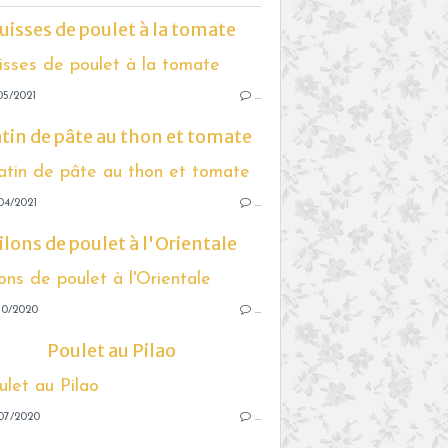
uisses de poulet à la tomate
05/2021
…
tin de pâte au thon et tomate
04/2021
…
ilons de poulet à l'Orientale
10/2020
…
Poulet au Pilao
07/2020
…