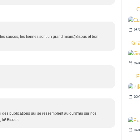
C
23/
 les sauces, les tiennes sont un grand miam:)Bisous et bon
Gra
06/
P
20/
des publications qui se ressemblent aujourd'hui sur nos
, hi! Bisous
06/