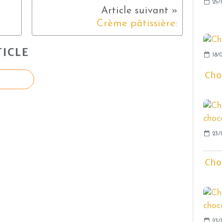
25/1
Crème pâtissière:
ICLE
18/0
Chou
23/1
Chou
23/1