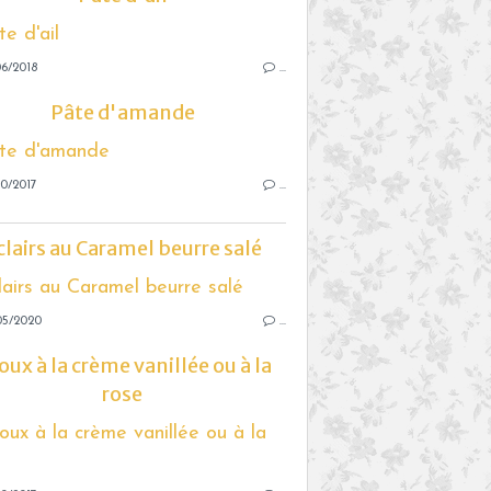
6/2018
…
Pâte d'amande
0/2017
…
clairs au Caramel beurre salé
05/2020
…
ux à la crème vanillée ou à la
rose