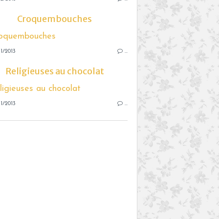
Croquembouches
1/2013
…
Religieuses au chocolat
1/2013
…