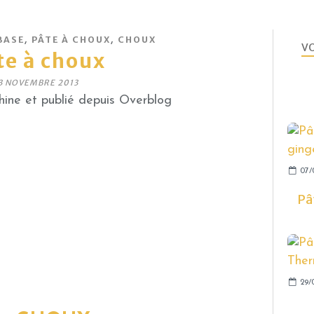
,
,
BASE
PÂTE À CHOUX
CHOUX
VO
te à choux
3 NOVEMBRE 2013
ine et publié depuis Overblog
07/
Pâ
29/