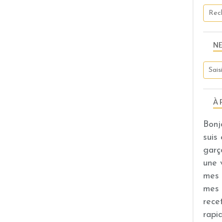
N
À 
Bonj
suis
garç
une 
mes 
mes 
rece
rapi