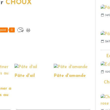
ur
CHOUX
14/0
post
0
24/1
E
10/
Pâte d'ail
Pâte d'amande
Cho
iner a
s au