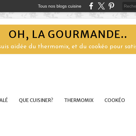
Tous nos blogs cuisine
OH, LA GOURMANDE..
 suis aidée du thermomix, et du cookéo pour sati
SALÉ
QUE CUISINER?
THERMOMIX
COOKÉO