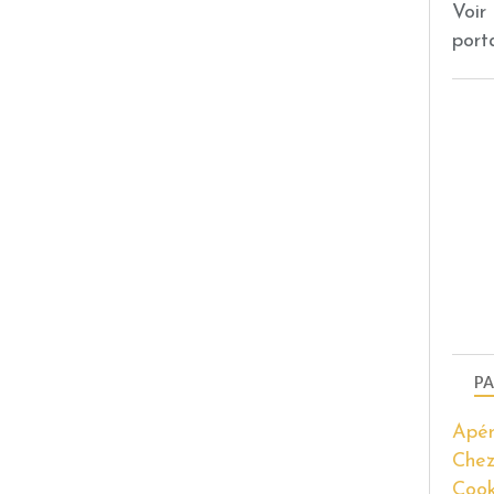
Voir
port
PA
Apér
Chez
Coo