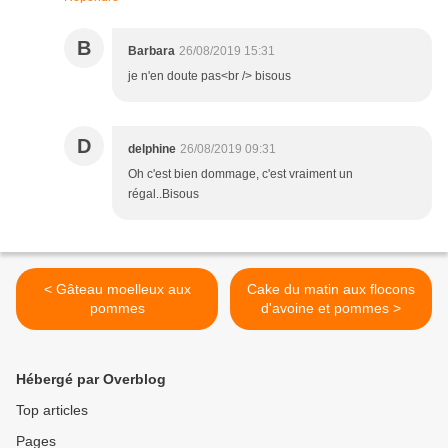
B
Barbara
26/08/2019 15:31
je n'en doute pas<br /> bisous
D
delphine
26/08/2019 09:31
Oh c'est bien dommage, c'est vraiment un
régal..Bisous
< Gâteau moelleux aux
Cake du matin aux flocons
pommes
d'avoine et pommes >
Hébergé par Overblog
Top articles
Pages