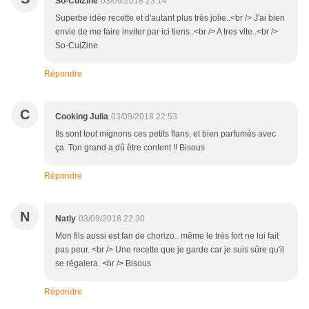
So-CuiZine
03/09/2018 23:14
Superbe idée recette et d'autant plus très jolie..<br /> J'ai bien
envie de me faire inviter par ici tiens..<br /> A tres vite..<br />
So-CuiZine
Répondre
C
Cooking Julia
03/09/2018 22:53
Ils sont tout mignons ces petits flans, et bien parfumés avec
ça. Ton grand a dû être content !! Bisous
Répondre
N
Natly
03/09/2018 22:30
Mon fils aussi est fan de chorizo.. même le très fort ne lui fait
pas peur. <br /> Une recette que je garde car je suis sûre qu'il
se régalera. <br /> Bisous
Répondre