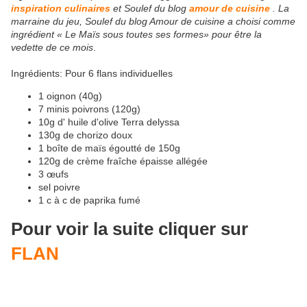
inspiration culinaires
et Soulef du blog
amour de cuisine
. La
marraine du jeu, Soulef du blog Amour de cuisine a choisi comme
ingrédient « Le Maïs sous toutes ses formes» pour être la
vedette de ce mois
.
Ingrédients: Pour 6 flans individuelles
1 oignon (40g)
7 minis poivrons (120g)
10g d' huile d'olive Terra delyssa
130g de chorizo doux
1 boîte de maïs égoutté de 150g
120g de crème fraîche épaisse allégée
3 œufs
sel poivre
1 c à c de paprika fumé
Pour voir la suite cliquer sur
FLAN