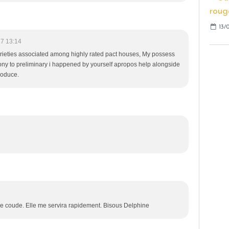
13/
7 13:14
varieties associated among highly rated pact houses, My possess
ny to preliminary i happened by yourself apropos help alongside
roduce.
 le coude. Elle me servira rapidement. Bisous Delphine