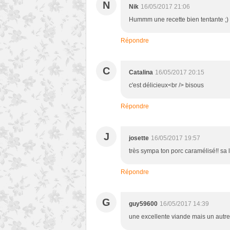
N
Nik
16/05/2017 21:06
Hummm une recette bien tentante ;) M
Répondre
C
Catalina
16/05/2017 20:15
c'est délicieux<br /> bisous
Répondre
J
josette
16/05/2017 19:57
très sympa ton porc caramélisé!! sa l'
Répondre
G
guy59600
16/05/2017 14:39
une excellente viande mais un autr