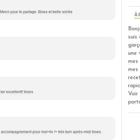
erci pour le partage. Bises et belle soirée
À 
Bonj
suis
garç
une 
mes 
mes 
rece
rapi
air excellent!! bises
Voir
port
e accompagnement pour moi<br /> très bon après-midi bises