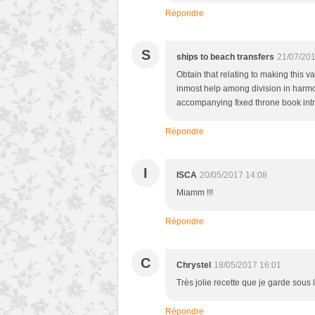
Répondre
S
ships to beach transfers
21/07/201
Obtain that relating to making this 
inmost help among division in harmo
accompanying fixed throne book int
Répondre
I
ISCA
20/05/2017 14:08
Miamm !!!
Répondre
C
Chrystel
18/05/2017 16:01
Très jolie recette que je garde sous
Répondre