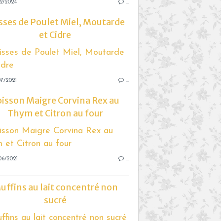
2/2024
…
sses de Poulet Miel, Moutarde
et Cidre
7/2021
…
isson Maigre Corvina Rex au
Thym et Citron au four
06/2021
…
uffins au lait concentré non
sucré