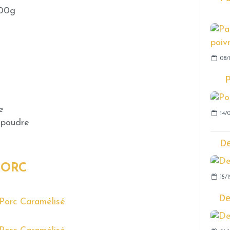
500g
08/
P
e
14/0
 poudre
De
PORC
15/1
De