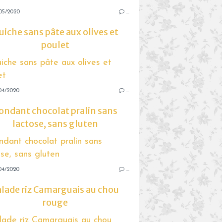
05/2020
…
uiche sans pâte aux olives et
poulet
04/2020
…
ondant chocolat pralin sans
lactose, sans gluten
04/2020
…
alade riz Camarguais au chou
rouge