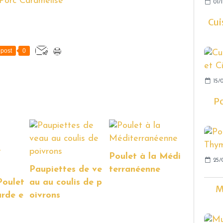
01/1
Cui
post
0
15/0
Po
Poulet à la Médi
25/
Paupiettes de ve
terranéenne
Poulet
au au coulis de p
M
arde e
oivrons