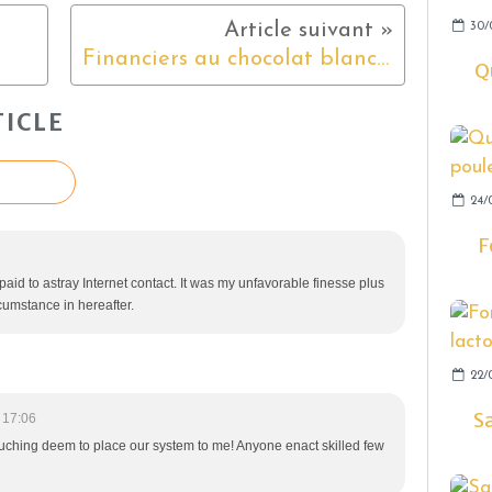
30/
Financiers au chocolat blanc et Vanille
Q
ICLE
24/
F
paid to astray Internet contact. It was my unfavorable finesse plus
cumstance in hereafter.
22/
S
 17:06
ouching deem to place our system to me! Anyone enact skilled few