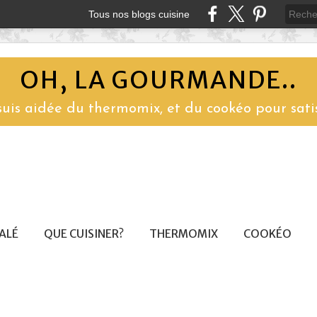
Tous nos blogs cuisine
OH, LA GOURMANDE..
 suis aidée du thermomix, et du cookéo pour sati
SALÉ
QUE CUISINER?
THERMOMIX
COOKÉO