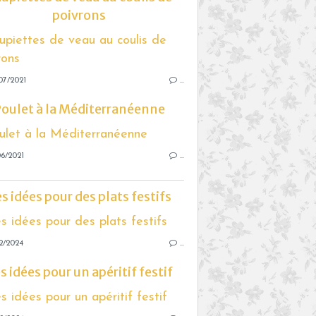
poivrons
07/2021
…
oulet à la Méditerranéenne
6/2021
…
s idées pour des plats festifs
2/2024
…
s idées pour un apéritif festif