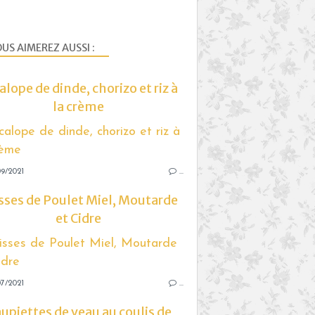
US AIMEREZ AUSSI :
alope de dinde, chorizo et riz à
la crème
9/2021
…
sses de Poulet Miel, Moutarde
et Cidre
7/2021
…
upiettes de veau au coulis de