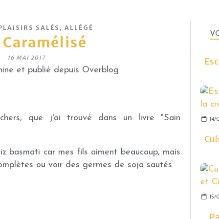
,
PLAISIRS SALÉS
ALLÉGÉ
VO
 Caramélisé
16 MAI 2017
Esc
ine et publié depuis Overblog
hers, que j'ai trouvé dans un livre "Sain
14/0
Cui
z basmati car mes fils aiment beaucoup, mais
complètes ou voir des germes de soja sautés.
15/0
Pa