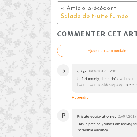
Salade de truite fumée
COMMENTER CET ART
Ajouter un commentaire
د
درفت
18/09/2017 16:30
Unfortunately, she didn't avail me un
I would want to sidestep cognate cir
Répondre
P
Private equity attorney
25/07/2017
This is precisely what I am lookng t
incredible vacancy.