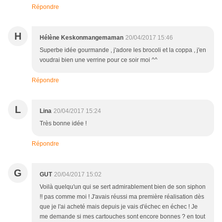
Répondre
H
Hélène Keskonmangemaman
20/04/2017 15:46
Superbe idée gourmande , j'adore les brocoli et la coppa , j'en
voudrai bien une verrine pour ce soir moi ^^
Répondre
L
Lina
20/04/2017 15:24
Très bonne idée !
Répondre
G
GUT
20/04/2017 15:02
Voilà quelqu'un qui se sert admirablement bien de son siphon
!! pas comme moi ! J'avais réussi ma première réalisation dès
que je l'ai acheté mais depuis je vais d'échec en échec ! Je
me demande si mes cartouches sont encore bonnes ? en tout