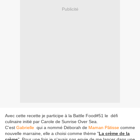
Publicité
Avec cette recette je participe à la Battle Food#51 le défi
culinaire initié par Carole de Sunrise Over Sea.
C'est
Gabrielle
qui a nommé Déborah de
Maman Pâtisse
comme
nouvelle marraine, elle a choisi comme thème "
La crème de la
crème
". Pour une fois je n'avais pas envie de me lancer dans une