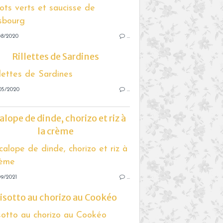
08/2020
…
Rillettes de Sardines
05/2020
…
alope de dinde, chorizo et riz à
la crème
9/2021
…
isotto au chorizo au Cookéo