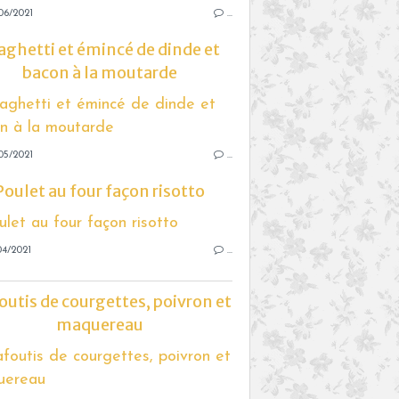
06/2021
…
aghetti et émincé de dinde et
bacon à la moutarde
05/2021
…
Poulet au four façon risotto
04/2021
…
outis de courgettes, poivron et
maquereau