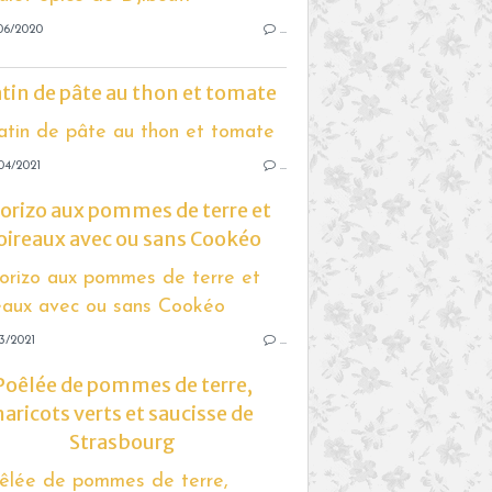
06/2020
…
tin de pâte au thon et tomate
04/2021
…
orizo aux pommes de terre et
oireaux avec ou sans Cookéo
3/2021
…
Poêlée de pommes de terre,
haricots verts et saucisse de
Strasbourg