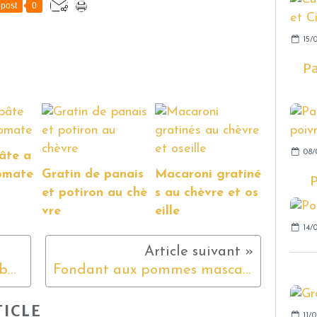
post
0
15/0
Pa
08/
âte a
tomate
Gratin de panais
Macaroni gratiné
P
et potiron au chè
s au chèvre et os
vre
eille
14/0
Confiture de fraises et rhubarbe
Fondant aux pommes mascarpone
ICLE
11/0