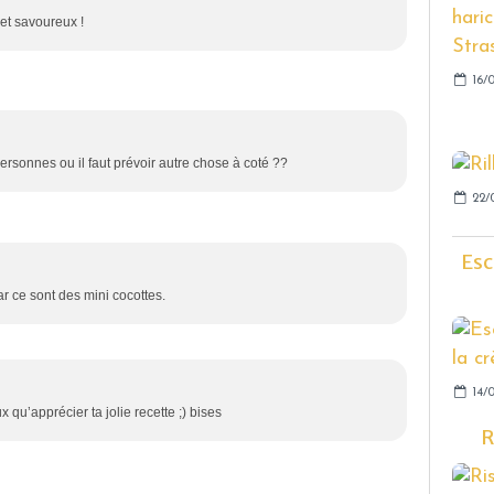
 et savoureux !
16/
 personnes ou il faut prévoir autre chose à coté ??
22/
Esc
car ce sont des mini cocottes.
14/0
 qu’apprécier ta jolie recette ;) bises
R