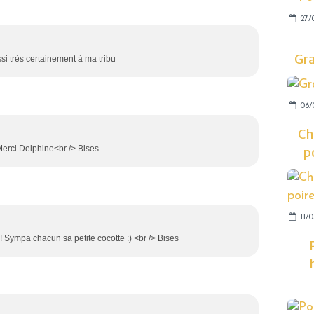
27/
Gra
si très certainement à ma tribu
06/
Ch
> Merci Delphine<br /> Bises
p
11/0
 !!! Sympa chacun sa petite cocotte :) <br /> Bises