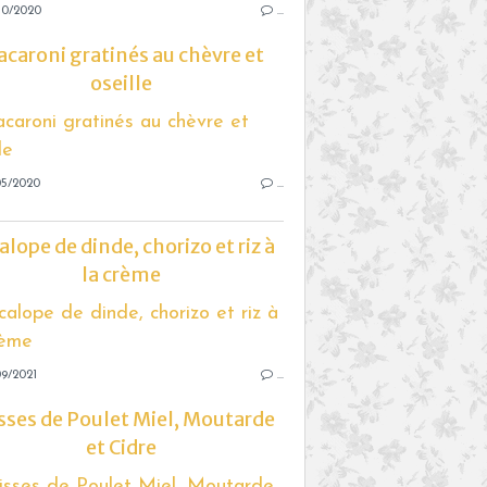
10/2020
…
caroni gratinés au chèvre et
oseille
05/2020
…
alope de dinde, chorizo et riz à
la crème
9/2021
…
sses de Poulet Miel, Moutarde
et Cidre