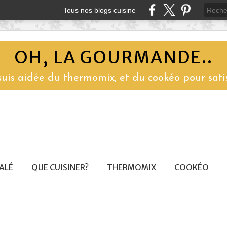
Tous nos blogs cuisine
OH, LA GOURMANDE..
 suis aidée du thermomix, et du cookéo pour sati
SALÉ
QUE CUISINER?
THERMOMIX
COOKÉO