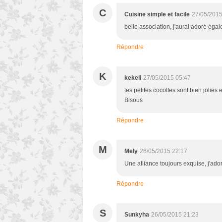
C
Cuisine simple et facile
27/05/2015
belle association, j'aurai adoré éga
Répondre
K
kekeli
27/05/2015 05:47
tes petites cocottes sont bien jolies
Bisous
Répondre
M
Mely
26/05/2015 22:17
Une alliance toujours exquise, j'ador
Répondre
S
Sunkyha
26/05/2015 21:23