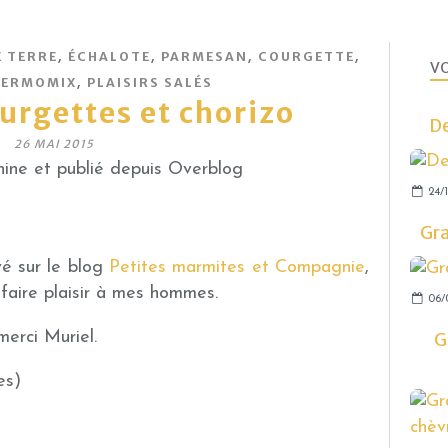
,
,
,
,
 TERRE
ÉCHALOTE
PARMESAN
COURGETTE
VO
,
HERMOMIX
PLAISIRS SALÉS
urgettes et chorizo
De
26 MAI 2015
ine et publié depuis Overblog
24/1
Gra
vé sur le blog
Petites marmites et Compagnie
,
t faire plaisir à mes hommes.
06/
G
.merci Muriel.
es)