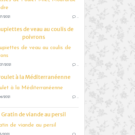
7/2021
…
upiettes de veau au coulis de
poivrons
07/2021
…
oulet à la Méditerranéenne
6/2021
…
Gratin de viande au persil
5/2021
…