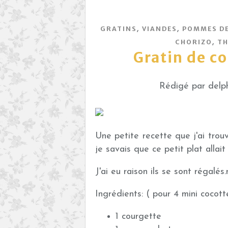
,
,
GRATINS
VIANDES
POMMES DE
,
CHORIZO
T
Gratin de co
Rédigé par delph
Une petite recette que j'ai trou
je savais que ce petit plat allai
J'ai eu raison ils se sont régalés
Ingrédients: ( pour 4 mini cocott
1 courgette