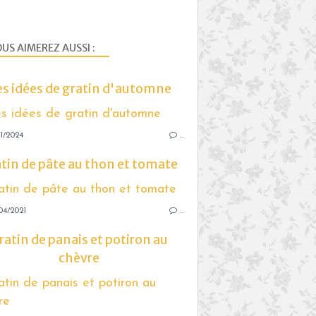
US AIMEREZ AUSSI :
s idées de gratin d'automne
1/2024
…
tin de pâte au thon et tomate
04/2021
…
ratin de panais et potiron au
chèvre