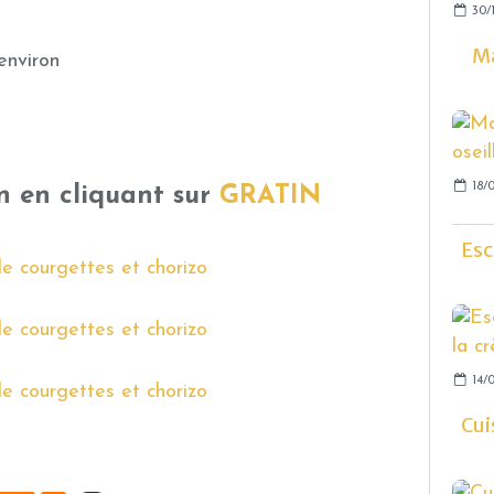
30/
Ma
environ
18/
n en cliquant sur
GRATIN
Esc
14/0
Cui