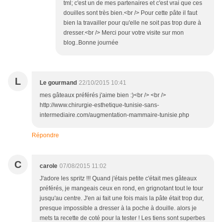
tml; c'est un de mes partenaires et c'est vrai que ces
douilles sont très bien.<br /> Pour cette pâte il faut
bien la travailler pour qu'elle ne soit pas trop dure à
dresser.<br /> Merci pour votre visite sur mon
blog..Bonne journée
L
Le gourmand
22/10/2015 10:41
mes gâteaux préférés j'aime bien :)<br /> <br />
http://www.chirurgie-esthetique-tunisie-sans-
intermediaire.com/augmentation-mammaire-tunisie.php
Répondre
C
carole
07/08/2015 11:02
J'adore les spritz !!! Quand j'étais petite c'était mes gâteaux
préférés, je mangeais ceux en rond, en grignotant tout le tour
jusqu'au centre. J'en ai fait une fois mais la pâte était trop dur,
presque impossible a dresser à la poche à douille. alors je
mets ta recette de coté pour la tester ! Les tiens sont superbes