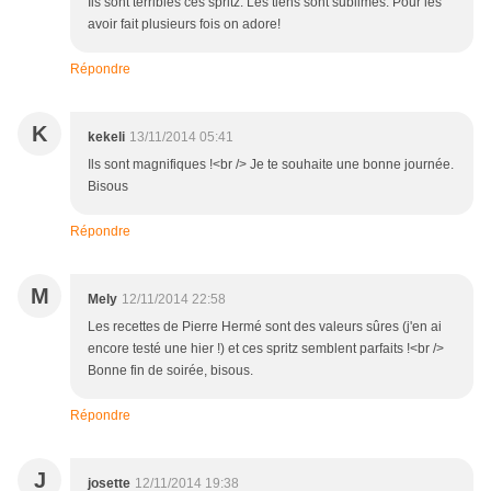
Ils sont terribles ces spritz. Les tiens sont sublimes. Pour les
avoir fait plusieurs fois on adore!
Répondre
K
kekeli
13/11/2014 05:41
Ils sont magnifiques !<br /> Je te souhaite une bonne journée.
Bisous
Répondre
M
Mely
12/11/2014 22:58
Les recettes de Pierre Hermé sont des valeurs sûres (j'en ai
encore testé une hier !) et ces spritz semblent parfaits !<br />
Bonne fin de soirée, bisous.
Répondre
J
josette
12/11/2014 19:38