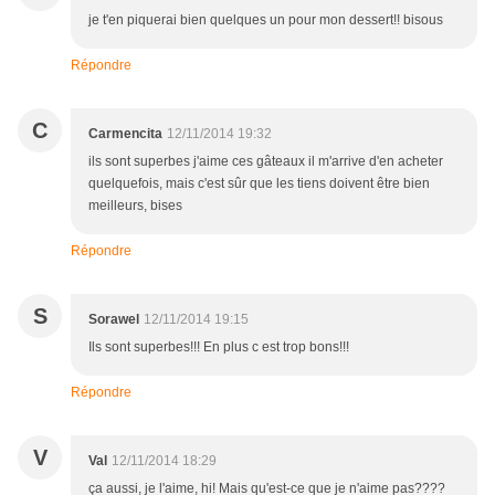
je t'en piquerai bien quelques un pour mon dessert!! bisous
Répondre
C
Carmencita
12/11/2014 19:32
ils sont superbes j'aime ces gâteaux il m'arrive d'en acheter
quelquefois, mais c'est sûr que les tiens doivent être bien
meilleurs, bises
Répondre
S
Sorawel
12/11/2014 19:15
Ils sont superbes!!! En plus c est trop bons!!!
Répondre
V
Val
12/11/2014 18:29
ça aussi, je l'aime, hi! Mais qu'est-ce que je n'aime pas????