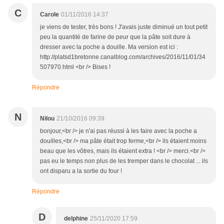
C
Carole
01/11/2016 14:37
je viens de tester, très bons ! J'avais juste diminué un tout petit
peu la quantité de farine de peur que la pâte soit dure à
dresser avec la poche a douille. Ma version est ici :
http://platsd1bretonne.canalblog.com/archives/2016/11/01/34
507970.html <br /> Bises !
Répondre
N
Nilou
21/10/2016 09:39
bonjour,<br /> je n'ai pas réussi à les faire avec la poche a
douilles,<br /> ma pâte était trop ferme,<br /> ils étaient moins
beau que les vôtres, mais ils étaient extra ! <br /> merci.<br />
pas eu le temps non plus de les tremper dans le chocolat ... ils
ont disparu a la sortie du four !
Répondre
D
delphine
25/11/2020 17:59