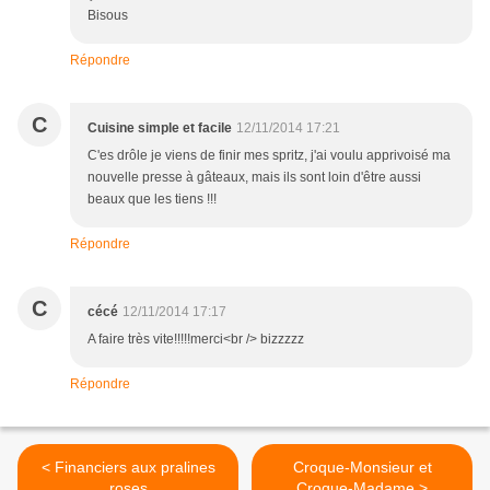
Bisous
Répondre
C
Cuisine simple et facile
12/11/2014 17:21
C'es drôle je viens de finir mes spritz, j'ai voulu apprivoisé ma
nouvelle presse à gâteaux, mais ils sont loin d'être aussi
beaux que les tiens !!!
Répondre
C
cécé
12/11/2014 17:17
A faire très vite!!!!!merci<br /> bizzzzz
Répondre
< Financiers aux pralines
Croque-Monsieur et
roses
Croque-Madame >