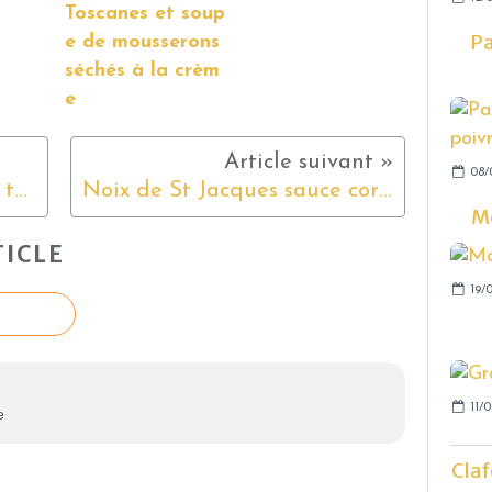
Toscanes et soup
Pa
e de mousserons
séchés à la crèm
e
08/
Croquettes de pommes de terre au comté
Noix de St Jacques sauce corail
Mo
ICLE
19/0
11/0
e
Claf