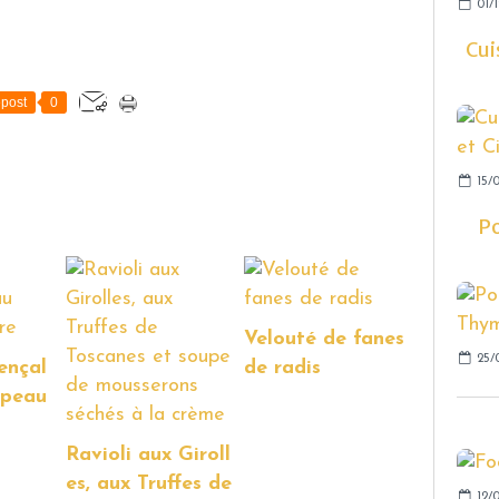
01/1
Cui
post
0
15/0
Po
Velouté de fanes
25/
ençal
de radis
épeau
Ravioli aux Giroll
es, aux Truffes de
12/