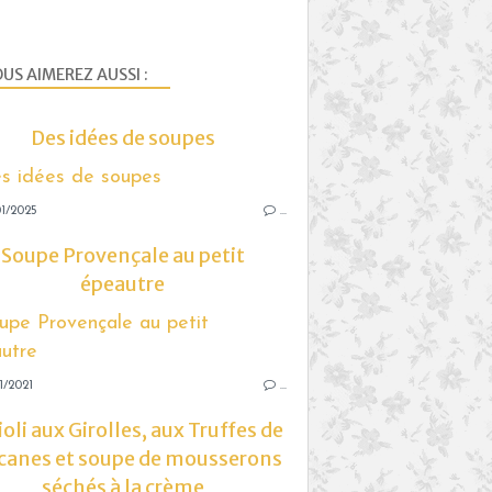
US AIMEREZ AUSSI :
Des idées de soupes
1/2025
…
Soupe Provençale au petit
épeautre
1/2021
…
oli aux Girolles, aux Truffes de
canes et soupe de mousserons
séchés à la crème