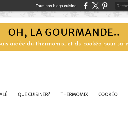
Tous nos blogs cuisine
OH, LA GOURMANDE..
 suis aidée du thermomix, et du cookéo pour sati
SALÉ
QUE CUISINER?
THERMOMIX
COOKÉO