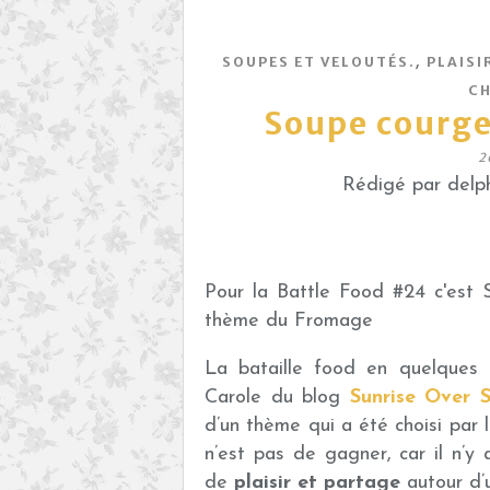
,
SOUPES ET VELOUTÉS.
PLAISI
CH
Soupe courge
2
Rédigé par delph
Pour la Battle Food #24 c'est
thème du Fromage
La bataille food en quelques mo
Carole du blog
Sunrise Over 
d’un thème qui a été choisi par 
n’est pas de gagner, car il n’y
de
plaisir et partage
autour d’u