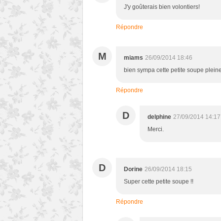
J'y goûterais bien volontiers!
Répondre
M
miams
26/09/2014 18:46
bien sympa cette petite soupe plein
Répondre
D
delphine
27/09/2014 14:17
Merci.
D
Dorine
26/09/2014 18:15
Super cette petite soupe !!
Répondre