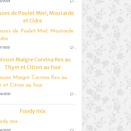
2/2024
…
sses de Poulet Miel, Moutarde
et Cidre
7/2021
…
isson Maigre Corvina Rex au
Thym et Citron au four
06/2021
…
Foody mix
06/2022
…