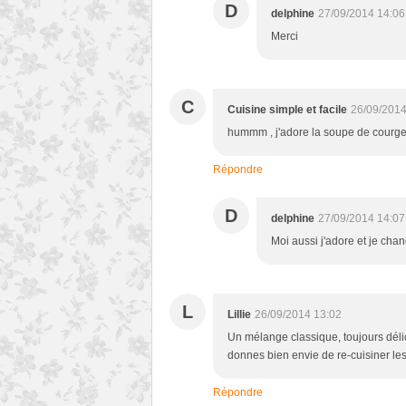
D
delphine
27/09/2014 14:06
Merci
C
Cuisine simple et facile
26/09/2014
hummm , j'adore la soupe de courge
Répondre
D
delphine
27/09/2014 14:07
Moi aussi j'adore et je cha
L
Lillie
26/09/2014 13:02
Un mélange classique, toujours délici
donnes bien envie de re-cuisiner le
Répondre