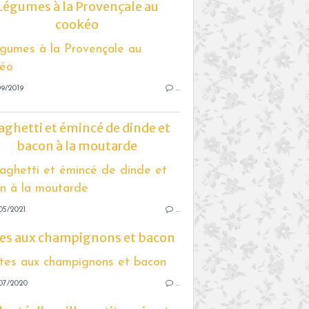
Légumes à la Provençale au
cookéo
9/2019
…
aghetti et émincé de dinde et
bacon à la moutarde
05/2021
…
es aux champignons et bacon
07/2020
…