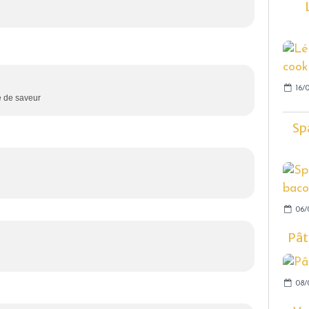
16/0
e de saveur
Sp
06/
Pât
08/