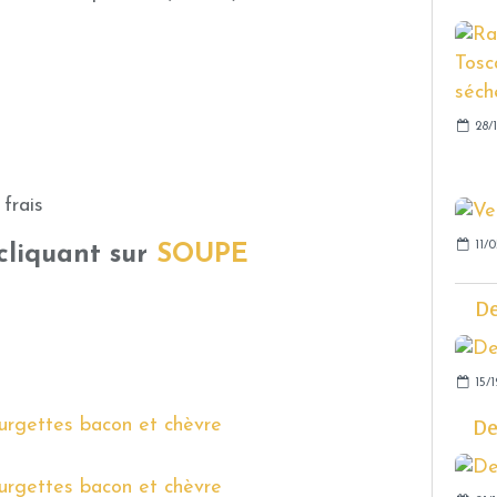
28/
frais
11/
 cliquant sur
SOUPE
De
15/1
De