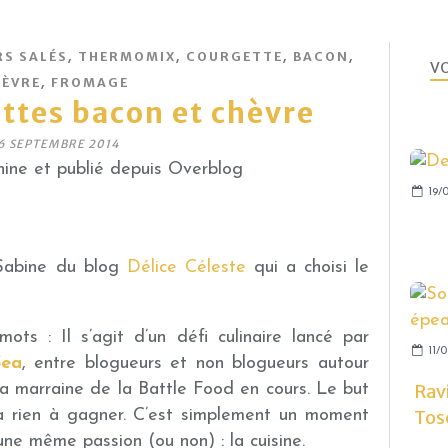
,
,
,
,
RS SALÉS
THERMOMIX
COURGETTE
BACON
VO
,
ÈVRE
FROMAGE
ttes bacon et chèvre
6 SEPTEMBRE 2014
ine et publié depuis Overblog
19/0
 Sabine du blog
Délice Céleste
qui a choisi le
ts : Il s’agit d’un défi culinaire lancé par
11/0
Sea
, entre blogueurs et non blogueurs autour
Ravi
la marraine de la Battle Food en cours. Le but
Tos
 a rien à gagner. C’est simplement un moment
ne même passion (ou non) : la cuisine.