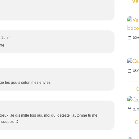
Ve
 15:34
20/
tte.
05/1
nge les goûts selon mes envies...
25/
eux! Je dis mille fois oui, moi qui déteste l'automne tu me
G
s soupes :D