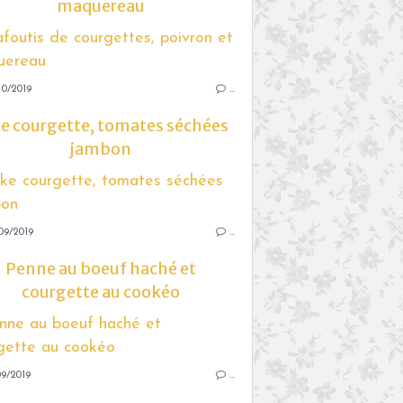
maquereau
10/2019
…
e courgette, tomates séchées
jambon
09/2019
…
Penne au boeuf haché et
courgette au cookéo
9/2019
…