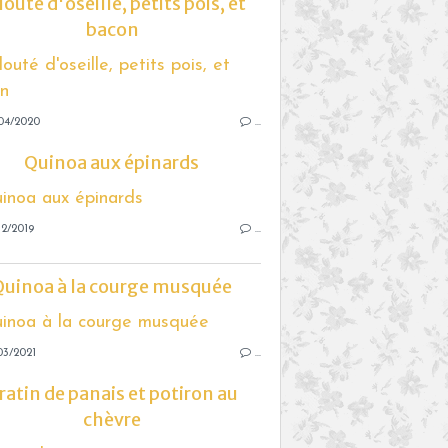
louté d'oseille, petits pois, et
bacon
04/2020
…
Quinoa aux épinards
2/2019
…
Quinoa à la courge musquée
03/2021
…
ratin de panais et potiron au
chèvre