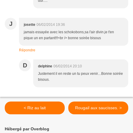
dur.....
J
josette
06/02/2014 19:36
jamais essayée avec les schokobons,sa l'air divin.je t'en
pique un en partant!!!<br /> bonne soirée bisous
Répondre
D
delphine
06/02/2014 20:10
Justement il en reste un tu peux venir....Bonne soirée
bisous.
< Riz au lait
Rougail aux saucisses. >
Hébergé par Overblog