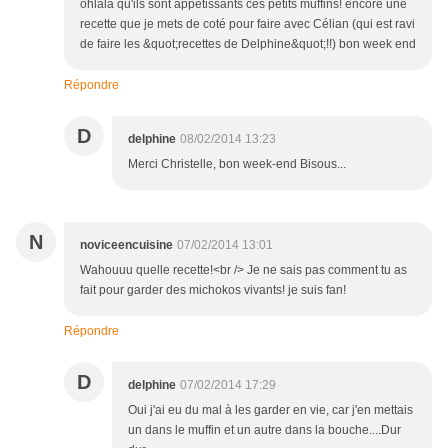
ohlala qu'ils sont appétissants ces petits muffins! encore une
recette que je mets de coté pour faire avec Célian (qui est ravi
de faire les &quot;recettes de Delphine&quot;!!) bon week end
Répondre
D
delphine
08/02/2014 13:23
Merci Christelle, bon week-end Bisous...
N
noviceencuisine
07/02/2014 13:01
Wahouuu quelle recette!<br /> Je ne sais pas comment tu as
fait pour garder des michokos vivants! je suis fan!
Répondre
D
delphine
07/02/2014 17:29
Oui j'ai eu du mal à les garder en vie, car j'en mettais
un dans le muffin et un autre dans la bouche....Dur