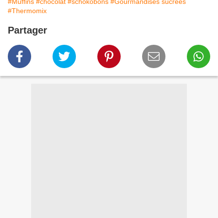
#Muffins
#chocolat
#schokobons
#Gourmandises sucrées
#Thermomix
Partager