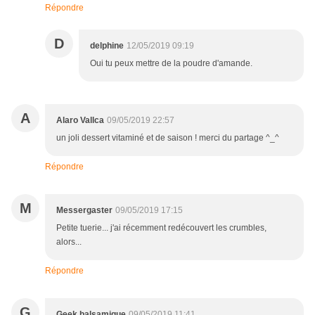
Répondre
D
delphine
12/05/2019 09:19
Oui tu peux mettre de la poudre d'amande.
A
Alaro Vallca
09/05/2019 22:57
un joli dessert vitaminé et de saison ! merci du partage ^_^
Répondre
M
Messergaster
09/05/2019 17:15
Petite tuerie... j'ai récemment redécouvert les crumbles,
alors...
Répondre
G
Geek balsamique
09/05/2019 11:41