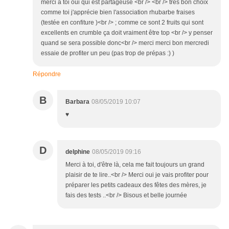
merci à toi oui qui est partageuse <br /> <br /> très bon choix
comme toi j'apprécie bien l'association rhubarbe fraises
(testée en confiture )<br /> ; comme ce sont 2 fruits qui sont
excellents en crumble ça doit vraiment être top <br /> y penser
quand se sera possible donc<br /> merci merci bon mercredi
essaie de profiter un peu (pas trop de prépas :) )
Répondre
B
Barbara
08/05/2019 10:07
♥
D
delphine
08/05/2019 09:16
Merci à toi, d'être là, cela me fait toujours un grand
plaisir de te lire..<br /> Merci oui je vais profiter pour
préparer les petits cadeaux des fêtes des mères, je
fais des tests ..<br /> Bisous et belle journée