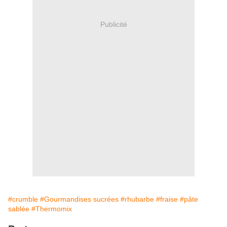
Publicité
#crumble
#Gourmandises sucrées
#rhubarbe
#fraise
#pâte
sablée
#Thermomix