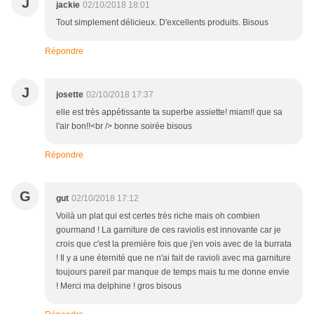
J
jackie
02/10/2018 18:01
Tout simplement délicieux. D'excellents produits. Bisous
Répondre
J
josette
02/10/2018 17:37
elle est très appétissante ta superbe assiette! miam!! que sa
l'air bon!!<br /> bonne soirée bisous
Répondre
G
gut
02/10/2018 17:12
Voilà un plat qui est certes très riche mais oh combien
gourmand ! La garniture de ces raviolis est innovante car je
crois que c'est la première fois que j'en vois avec de la burrata
! Il y a une éternité que ne n'ai fait de ravioli avec ma garniture
toujours pareil par manque de temps mais tu me donne envie
! Merci ma delphine ! gros bisous