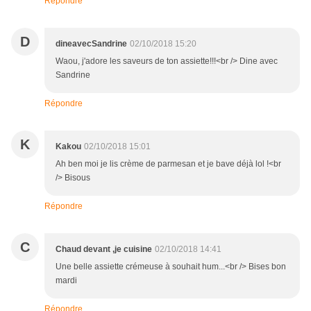
Répondre
D
dineavecSandrine
02/10/2018 15:20
Waou, j'adore les saveurs de ton assiette!!!<br /> Dine avec
Sandrine
Répondre
K
Kakou
02/10/2018 15:01
Ah ben moi je lis crème de parmesan et je bave déjà lol !<br
/> Bisous
Répondre
C
Chaud devant ,je cuisine
02/10/2018 14:41
Une belle assiette crémeuse à souhait hum...<br /> Bises bon
mardi
Répondre