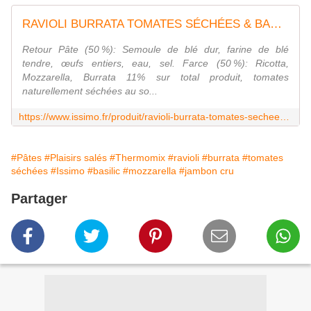
RAVIOLI BURRATA TOMATES SÉCHÉES & BASILIC
Retour Pâte (50 %): Semoule de blé dur, farine de blé
tendre, œufs entiers, eau, sel. Farce (50 %): Ricotta,
Mozzarella, Burrata 11% sur total produit, tomates
naturellement séchées au so...
https://www.issimo.fr/produit/ravioli-burrata-tomates-sechees-et-basilic/
#Pâtes
#Plaisirs salés
#Thermomix
#ravioli
#burrata
#tomates
séchées
#Issimo
#basilic
#mozzarella
#jambon cru
Partager