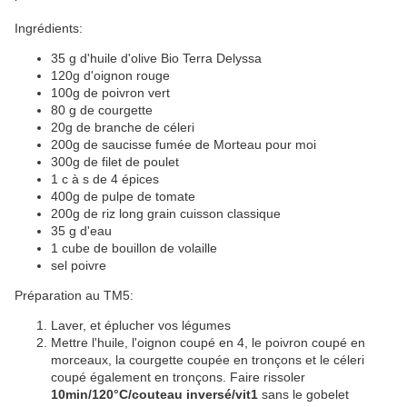
Ingrédients:
35 g d'huile d'olive Bio Terra Delyssa
120g d'oignon rouge
100g de poivron vert
80 g de courgette
20g de branche de céleri
200g de saucisse fumée de Morteau pour moi
300g de filet de poulet
1 c à s de 4 épices
400g de pulpe de tomate
200g de riz long grain cuisson classique
35 g d'eau
1 cube de bouillon de volaille
sel poivre
Préparation au TM5:
Laver, et éplucher vos légumes
Mettre l'huile, l'oignon coupé en 4, le poivron coupé en
morceaux, la courgette coupée en tronçons et le céleri
coupé également en tronçons. Faire rissoler
10min/120°C/couteau inversé/vit1
sans le gobelet