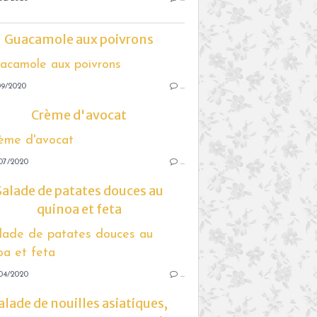
Guacamole aux poivrons
09/2020
…
Crème d'avocat
07/2020
…
Salade de patates douces au
quinoa et feta
04/2020
…
alade de nouilles asiatiques,