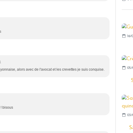
s
16/
1
05/
yonnaise, alors avec de l'avocat et les crevettes je suis conquise.
 ! bisous
03/
S