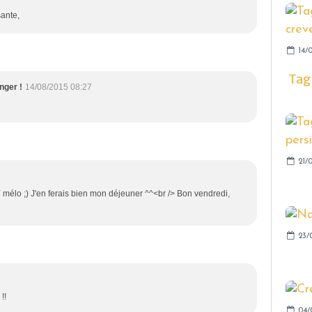
sante,
14/
Tagl
nger !
14/08/2015 08:27
21/
 mélo ;) J'en ferais bien mon déjeuner ^^<br /> Bon vendredi,
23/
!!
04/