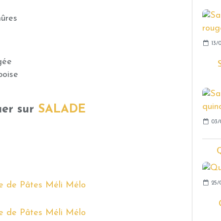
mûres
13/
gée
boise
quer sur
SALADE
03/
25/