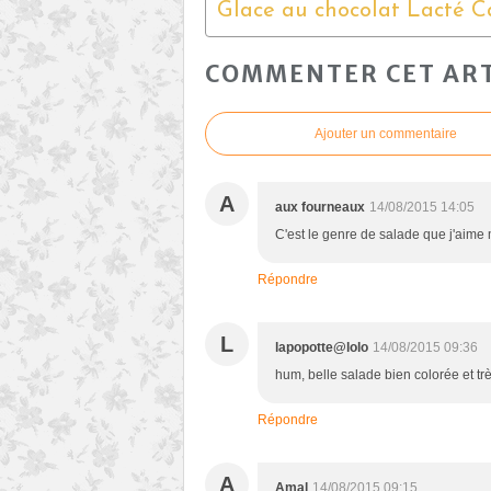
COMMENTER CET ART
Ajouter un commentaire
A
aux fourneaux
14/08/2015 14:05
C'est le genre de salade que j'aime
Répondre
L
lapopotte@lolo
14/08/2015 09:36
hum, belle salade bien colorée et tr
Répondre
A
Amal
14/08/2015 09:15