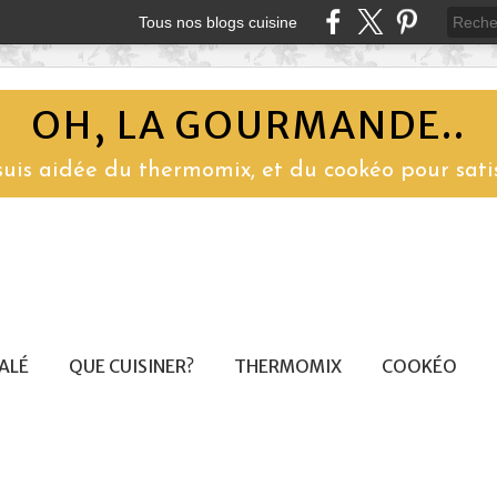
Tous nos blogs cuisine
OH, LA GOURMANDE..
 suis aidée du thermomix, et du cookéo pour sati
SALÉ
QUE CUISINER?
THERMOMIX
COOKÉO