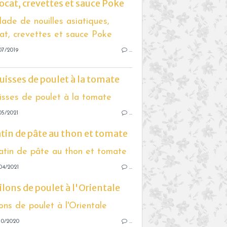
ocat, crevettes et sauce Poke
07/2019
…
uisses de poulet à la tomate
05/2021
…
tin de pâte au thon et tomate
04/2021
…
ilons de poulet à l'Orientale
10/2020
…