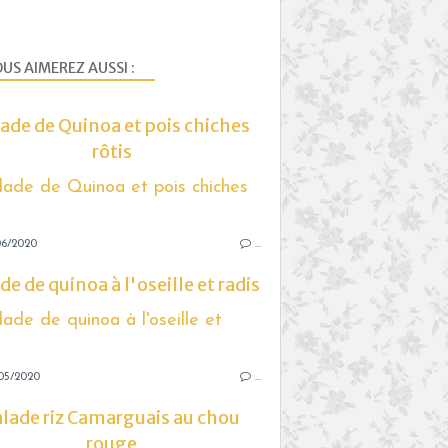
US AIMEREZ AUSSI :
ade de Quinoa et pois chiches
rôtis
06/2020
…
de de quinoa à l'oseille et radis
05/2020
…
alade riz Camarguais au chou
rouge