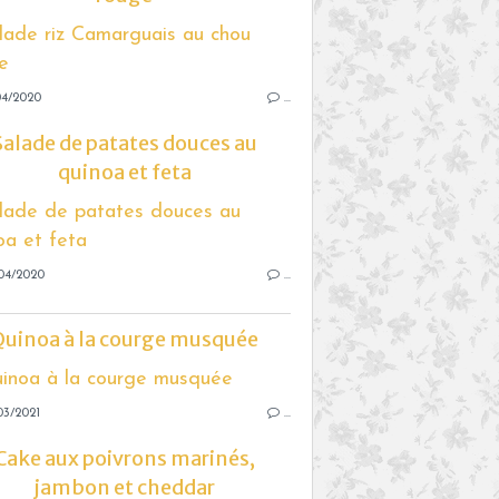
04/2020
…
Salade de patates douces au
quinoa et feta
04/2020
…
Quinoa à la courge musquée
03/2021
…
Cake aux poivrons marinés,
jambon et cheddar