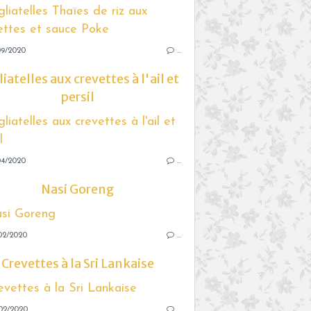
09/2020
…
iatelles aux crevettes à l'ail et
persil
04/2020
…
Nasi Goreng
02/2020
…
Crevettes à la Sri Lankaise
02/2020
…