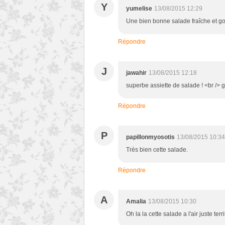
Y
yumelise
13/08/2015 12:29
Une bien bonne salade fraîche et g
Répondre
J
jawahir
13/08/2015 12:18
superbe assiette de salade ! <br /> g
Répondre
P
papillonmyosotis
13/08/2015 10:34
Très bien cette salade.
Répondre
A
Amalia
13/08/2015 10:30
Oh la la cette salade a l'air juste terri