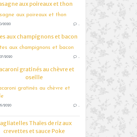
asagne aux poireaux et thon
10/2020
…
es aux champignons et bacon
07/2020
…
caroni gratinés au chèvre et
oseille
05/2020
…
agliatelles Thaïes de riz aux
crevettes et sauce Poke