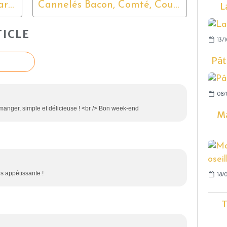
Glace au chocolat Lacté Caramel
Cannelés Bacon, Comté, Courgettes
L
ICLE
13/
Pât
08/
 manger, simple et délicieuse ! <br /> Bon week-end
Ma
ès appétissante !
18/
T