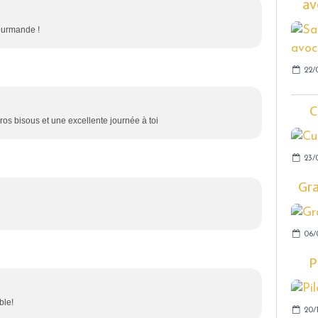
av
ourmande !
22/
C
ros bisous et une excellente journée à toi
23/
Gra
06/
P
ble!
20/