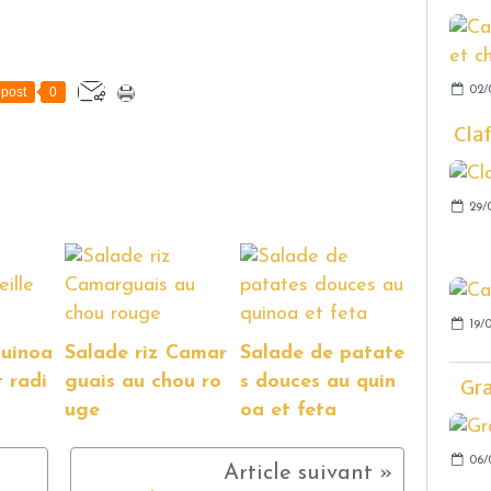
02/
post
0
Cla
29/
19/
quinoa
Salade riz Camar
Salade de patate
t radi
guais au chou ro
s douces au quin
Gra
uge
oa et feta
06/