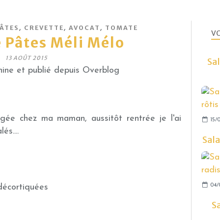
,
,
,
ÂTES
CREVETTE
AVOCAT
TOMATE
VO
 Pâtes Méli Mélo
13 AOÛT 2015
Sal
ine et publié depuis Overblog
gée chez ma maman, aussitôt rentrée je l'ai
15/
és....
Sala
04/
décortiquées
S