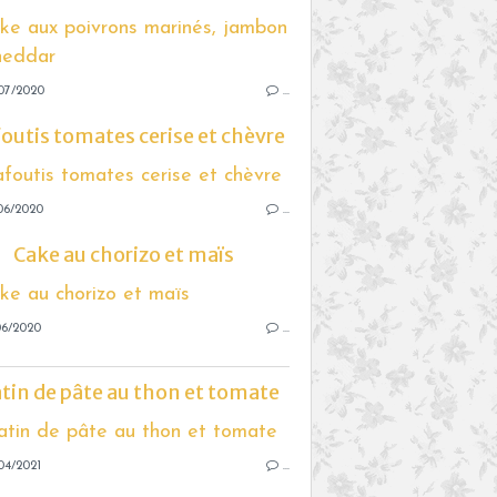
07/2020
…
foutis tomates cerise et chèvre
06/2020
…
Cake au chorizo et maïs
06/2020
…
tin de pâte au thon et tomate
04/2021
…