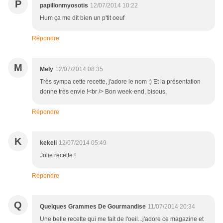
P
papillonmyosotis
12/07/2014 10:22
Hum ça me dit bien un p'tit oeuf
Répondre
M
Mely
12/07/2014 08:35
Très sympa cette recette, j'adore le nom :) Et la présentation
donne très envie !<br /> Bon week-end, bisous.
Répondre
K
kekeli
12/07/2014 05:49
Jolie recette !
Répondre
Q
Quelques Grammes De Gourmandise
11/07/2014 20:34
Une belle recette qui me fait de l'oeil...j'adore ce magazine et