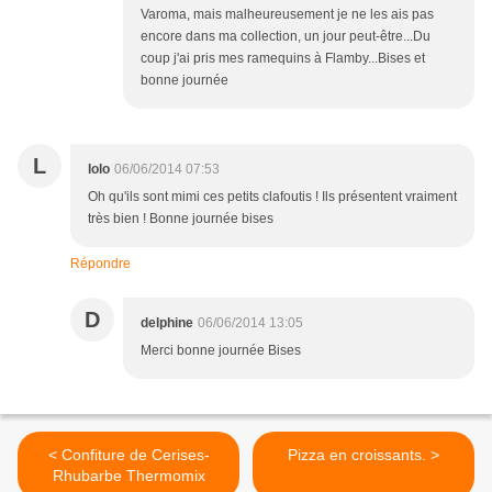
Varoma, mais malheureusement je ne les ais pas
encore dans ma collection, un jour peut-être...Du
coup j'ai pris mes ramequins à Flamby...Bises et
bonne journée
L
lolo
06/06/2014 07:53
Oh qu'ils sont mimi ces petits clafoutis ! Ils présentent vraiment
très bien ! Bonne journée bises
Répondre
D
delphine
06/06/2014 13:05
Merci bonne journée Bises
< Confiture de Cerises-
Pizza en croissants. >
Rhubarbe Thermomix