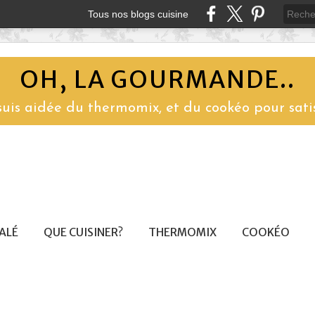
Tous nos blogs cuisine
OH, LA GOURMANDE..
 suis aidée du thermomix, et du cookéo pour sati
SALÉ
QUE CUISINER?
THERMOMIX
COOKÉO