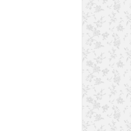
PLAISIRS SALÉS
PÂTES
THERMOMIX
GRATINS
CROZET
JAMBON
AIL
NOIX DE MUSCADE
VIN BLANC