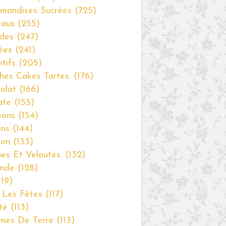
mandises Sucrées
(725)
eaux
(255)
des
(247)
ées
(241)
itifs
(205)
hes Cakes Tartes.
(176)
olat
(166)
ate
(155)
sons
(154)
ins
(144)
non
(133)
es Et Veloutés.
(132)
nde
(128)
19)
 Les Fêtes
(117)
té
(113)
mes De Terre
(113)