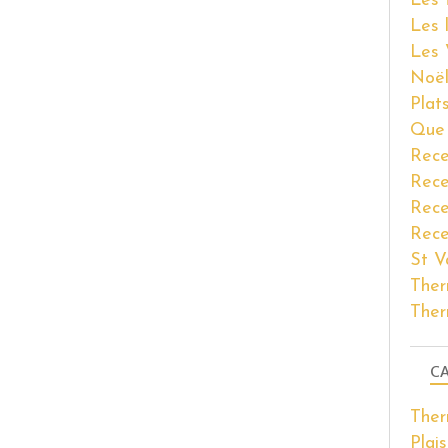
Les 
Les 
Les 
Noël
Plat
Que 
Rece
Rece
Rece
Rece
St V
Ther
Ther
CA
The
Plais