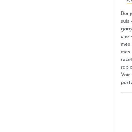
À 
Bonj
suis
garç
une 
mes 
mes 
rece
rapi
Voir
port