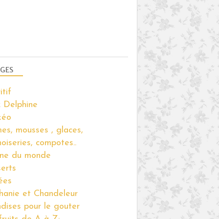
GES
itif
 Delphine
kéo
es, mousses , glaces,
noiseries, compotes..
ine du monde
erts
ées
hanie et Chandeleur
ndises pour le gouter