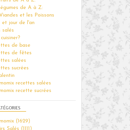
fruits de A à Z:
légumes de A à Z:
Viandes et les Poissons
 et jour de l'an
s salés
cuisiner?
ttes de base
ttes de fêtes
ttes salées
ttes sucrées
alentin
momix recettes salées
momix recette sucrées
TÉGORIES
rmomix
(1629)
irs Salés
(1111)