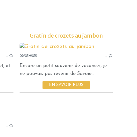
Gratin de crozets au jambon
GRATINS
…
02/03/2015
CROZET
…
SARRASIN
t, et
Encore un petit souvenir de vacances, je
BEAUFORT
ne pouvais pas revenir de Savoie...
LARDON
EN SAVOIR PLUS
OIGNON ROUGE
CRÈME
THERMOMIX
TM5
FONDUE
…
SAVOIE
FROMAGE