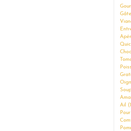
Gour
Gât
Vian
Entr
Apér
Quic
Choc
Tom
Pois
Grat
Oig
Soup
Ama
Ail
(1
Pour
Com
Pom