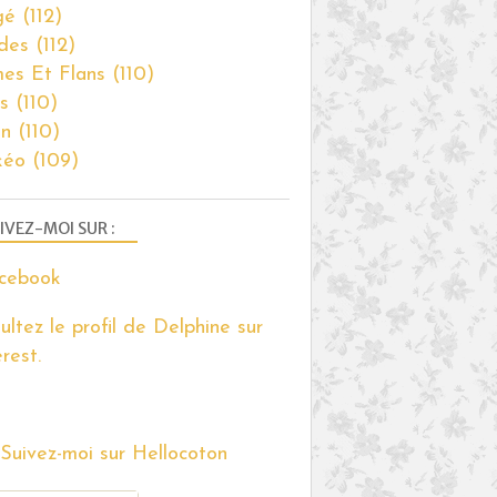
gé
(112)
des
(112)
es Et Flans
(110)
s
(110)
on
(110)
kéo
(109)
IVEZ-MOI SUR :
ultez le profil de Delphine sur
rest.