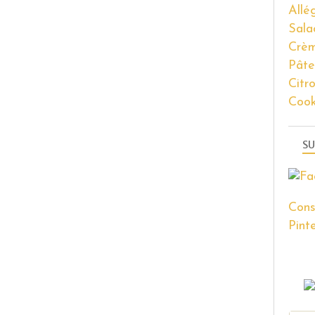
Allé
Sala
Crèm
Pâte
Citr
Coo
SU
Cons
Pinte