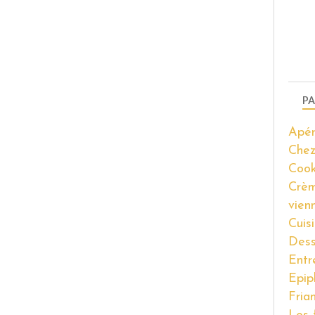
PA
Apér
Chez
Coo
Crèm
vien
Cuis
Dess
Entr
Epip
Fria