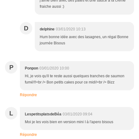
j'aime bien avec des pâtes et une sauce à la crème
fraiche aussi :)
D
delphine
03/01/2020 10:13
Hum bonne idée avec des lasagnes, un régal Bonne
journée Bisous
P
Ponpon
03/01/2020 10:00
Hi, je vois qu'il te reste aussi quelques tranches de saumon
fumé!!!<br /> Bon petits cakes pour ce midi!<br /> Bizz
Répondre
L
LespetitsplatsdeBéa
03/01/2020 09:04
Moi je les vois bien en version mini I à l'apero bisous
Répondre