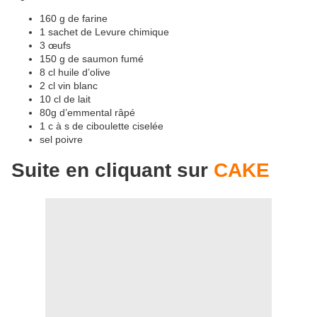
160
g
de farine
1
sachet de
Levure chimique
3
œufs
150
g
de saumon fumé
8
cl
huile d’olive
2
cl
vin blanc
10
cl
de lait
80
g
d’emmental râpé
1 c à s de ciboulette ciselée
sel poivre
Suite en cliquant sur
CAKE