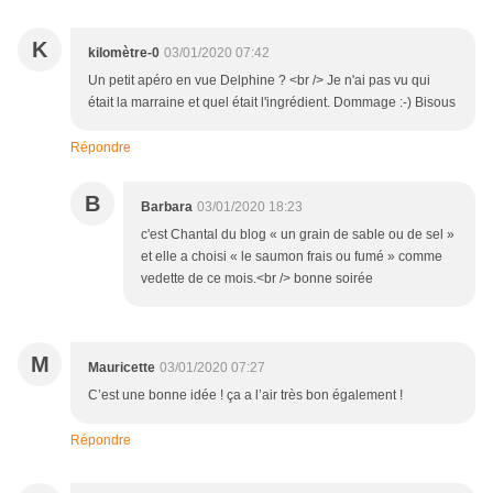
K
kilomètre-0
03/01/2020 07:42
Un petit apéro en vue Delphine ? <br /> Je n'ai pas vu qui
était la marraine et quel était l'ingrédient. Dommage :-) Bisous
Répondre
B
Barbara
03/01/2020 18:23
c'est Chantal du blog « un grain de sable ou de sel »
et elle a choisi « le saumon frais ou fumé » comme
vedette de ce mois.<br /> bonne soirée
M
Mauricette
03/01/2020 07:27
C’est une bonne idée ! ça a l’air très bon également !
Répondre