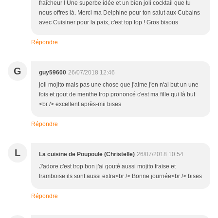
fraîcheur ! Une superbe idée et un bien joli cocktail que tu
nous offres là. Merci ma Delphine pour ton salut aux Cubains
avec Cuisiner pour la paix, c'est top top ! Gros bisous
Répondre
G
guy59600
26/07/2018 12:46
joli mojito mais pas une chose que j'aime j'en n'ai but un une
fois et gout de menthe trop prononcé c'est ma fille qui là but
<br /> excellent après-mii bises
Répondre
L
La cuisine de Poupoule (Christelle)
26/07/2018 10:54
J'adore c'est trop bon j'ai gouté aussi mojito fraise et
framboise ils sont aussi extra<br /> Bonne journée<br /> bises
Répondre