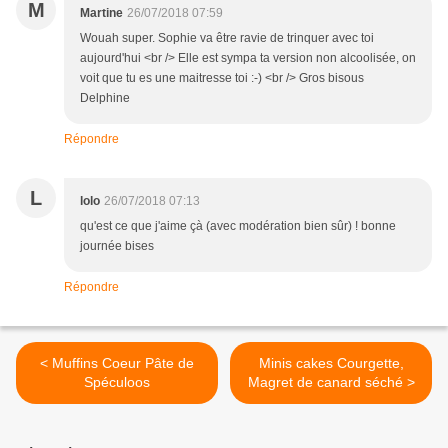
M
Martine
26/07/2018 07:59
Wouah super. Sophie va être ravie de trinquer avec toi
aujourd'hui <br /> Elle est sympa ta version non alcoolisée, on
voit que tu es une maitresse toi :-) <br /> Gros bisous
Delphine
Répondre
L
lolo
26/07/2018 07:13
qu'est ce que j'aime çà (avec modération bien sûr) ! bonne
journée bises
Répondre
< Muffins Coeur Pâte de
Minis cakes Courgette,
Spéculoos
Magret de canard séché >