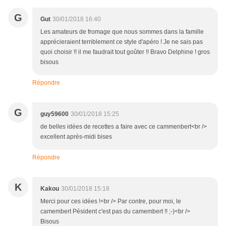
G
Gut
30/01/2018 16:40
Les amateurs de fromage que nous sommes dans la famille
apprécieraient terriblement ce style d'apéro ! Je ne sais pas
quoi choisir !! il me faudrait tout goûter !! Bravo Delphine ! gros
bisous
Répondre
G
guy59600
30/01/2018 15:25
de belles idées de recettes a faire avec ce cammenbert<br />
excellent après-midi bises
Répondre
K
Kakou
30/01/2018 15:18
Merci pour ces idées !<br /> Par contre, pour moi, le
camembert Pésident c'est pas du camembert !! ;-)<br />
Bisous