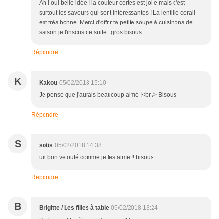
Ah ! oui belle idée ! la couleur certes est jolie mais c'est
surtout les saveurs qui sont intéressantes ! La lentille corail
est très bonne. Merci d'offrir ta petite soupe à cuisinons de
saison je l'inscris de suite ! gros bisous
Répondre
K
Kakou
05/02/2018 15:10
Je pense que j'aurais beaucoup aimé !<br /> Bisous
Répondre
S
sotis
05/02/2018 14:38
un bon velouté comme je les aime!!! bisous
Répondre
B
Brigitte / Les filles à table
05/02/2018 13:24