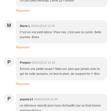
Un bon petit mélange, j'aime ça !! bisous
Répondre
M
Marie L
05/02/2018 12:55
C'est un vrai petit délice ! Pour moi, c'est avec le cumin. Belle
journée. Bises
Répondre
P
Ponpon
05/02/2018 12:46
Encore une petite soupe? Mais oui, plus que jamais avec le
gel de cette semaine, on fera le plein, de soupes!<br /> Bizz
Répondre
P
popote14
05/02/2018 10:49
un délicieux velouté pour nous réchauffer par se froid bonne
semaine bisous