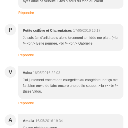
ayez aimé ce velouté. Gros bisous du fond du coeur
Répondre
P
Petite cuillère et Charentaises
17/05/2016 16:17
Je suis fan d'artichauts alors forcément ton idée me plait :-)<br
/> <br /> Belle journée, <br /> <br /> Gabrielle
Répondre
V
Valou
16/05/2016 22:03
J'ai justement encore des courgettes au congélateur et ça me
fait bien envie de faire encore une petite soupe....<br /> <br />
Bises.Valou.
Répondre
A
Amalia
16/05/2016 19:34