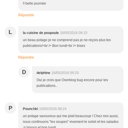
!! belle journée
Répondre
L
la cuisine de poupoule
16/05/2016 09:15
un beau potage je ne comprend pas je ne reçois plus tes
publications!<br /> Bon lundi<br /> bises
Répondre
D
delphine
16/05/2016 09:20
Oui je crois que Overblog bug encore pour les
publications...
P
Pounchki
16/05/2016 08:24
un potage savoureux qui me plait beaucoup ! Chez moi aussi,
nous continuons "les soupes" vivement le soleil et les salades
:p bisous et bon lundi