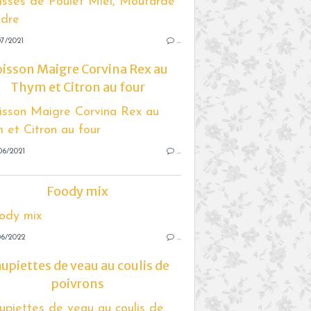
7/2021
…
isson Maigre Corvina Rex au
Thym et Citron au four
06/2021
…
Foody mix
06/2022
…
upiettes de veau au coulis de
poivrons