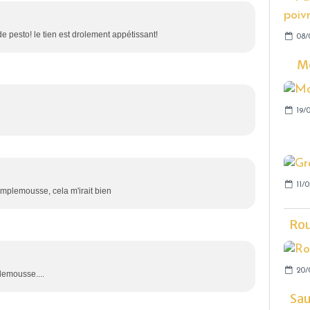
e pesto! le tien est drolement appétissant!
08/
Mo
19/0
11/0
mplemousse, cela m'irait bien
Rou
20/
lemousse....
Sau