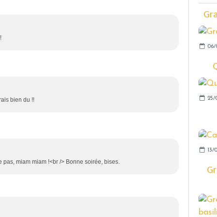
Gra
!
06/
25/
rais bien du !!
13/
se pas, miam miam !<br /> Bonne soirée, bises.
Gr