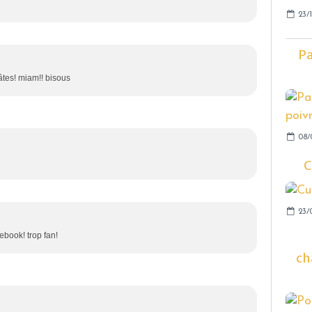
23/1
Pa
âtes! miam!! bisous
08/
C
23/
book! trop fan!
ch