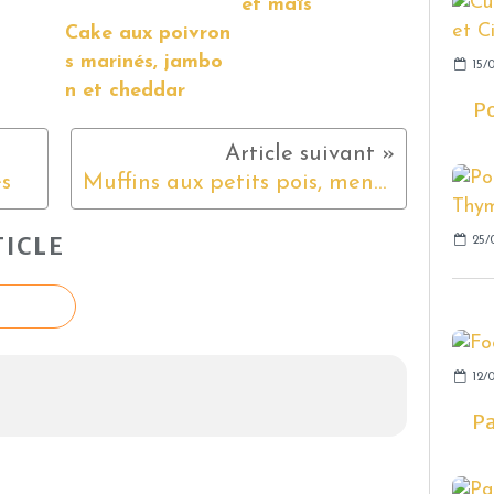
et maïs
Cake aux poivron
s marinés, jambo
15/0
n et cheddar
Po
s
Muffins aux petits pois, menthe et comté
ICLE
25/
12/
Pa