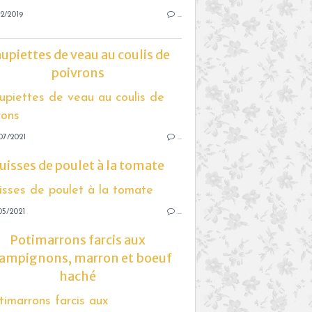
2/2019
…
upiettes de veau au coulis de
poivrons
07/2021
…
uisses de poulet à la tomate
05/2021
…
Potimarrons farcis aux
ampignons, marron et boeuf
haché