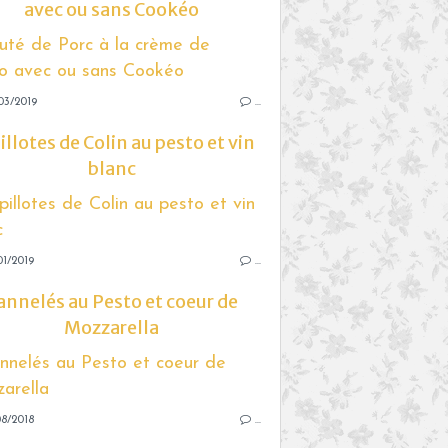
avec ou sans Cookéo
03/2019
…
illotes de Colin au pesto et vin
blanc
1/2019
…
annelés au Pesto et coeur de
Mozzarella
8/2018
…