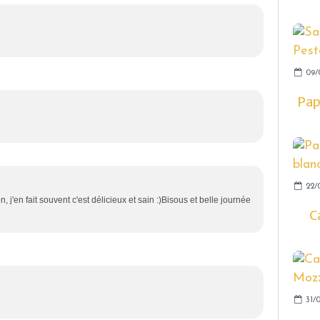
09/
Pap
22/0
n, j'en fait souvent c'est délicieux et sain :)Bisous et belle journée
C
31/0