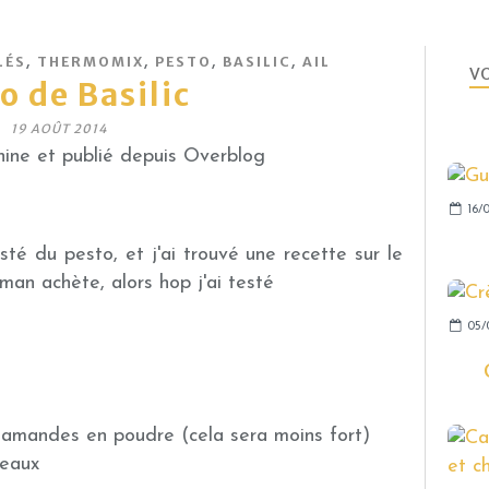
,
,
,
,
LÉS
THERMOMIX
PESTO
BASILIC
AIL
VO
o de Basilic
19 AOÛT 2014
ine et publié depuis Overblog
16/
té du pesto, et j'ai trouvé une recette sur le
 achète, alors hop j'ai testé
05/
amandes en poudre (cela sera moins fort)
eaux