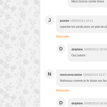
Merci bonne soirée bises
J
josette
19/08/2014 18:21
superbe ton pesto,avec un plat de p
Répondre
D
delphine
20/08/2014 18:56
Oui j'adore
N
noviceencuisine
19/08/2014 15:27
Wahouuu comme je te disais sur face
Répondre
D
delphine
20/08/2014 18:56