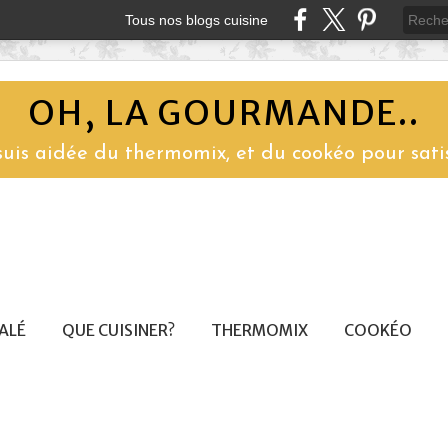
Tous nos blogs cuisine
OH, LA GOURMANDE..
 suis aidée du thermomix, et du cookéo pour sati
SALÉ
QUE CUISINER?
THERMOMIX
COOKÉO