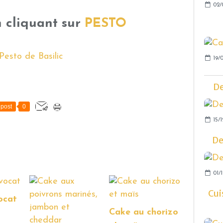
02/
n cliquant sur
PESTO
19/
De
post
0
15/1
De
01/1
Cui
ocat
Cake au chorizo