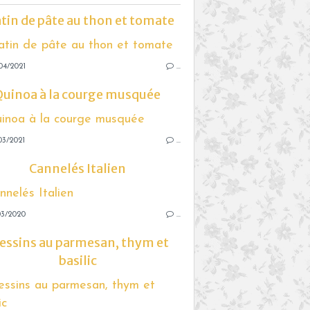
tin de pâte au thon et tomate
04/2021
…
Quinoa à la courge musquée
03/2021
…
Cannelés Italien
03/2020
…
essins au parmesan, thym et
basilic