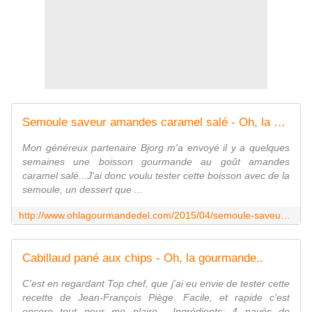
Semoule saveur amandes caramel salé - Oh, la gourmande..
Mon généreux partenaire Bjorg m'a envoyé il y a quelques
semaines une boisson gourmande au goût amandes
caramel salé...J'ai donc voulu tester cette boisson avec de la
semoule, un dessert que ...
http://www.ohlagourmandedel.com/2015/04/semoule-saveur-amandes-caramel-sale.html
Cabillaud pané aux chips - Oh, la gourmande..
C'est en regardant Top chef, que j'ai eu envie de tester cette
recette de Jean-François Piège. Facile, et rapide c'est
encore tout pour me plaire... Ingrédients: 4 pavés de