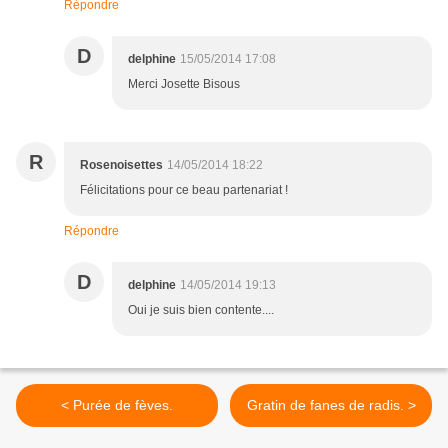
Répondre
D
delphine
15/05/2014 17:08
Merci Josette Bisous
R
Rosenoisettes
14/05/2014 18:22
Félicitations pour ce beau partenariat !
Répondre
D
delphine
14/05/2014 19:13
Oui je suis bien contente....
< Purée de fèves.
Gratin de fanes de radis. >