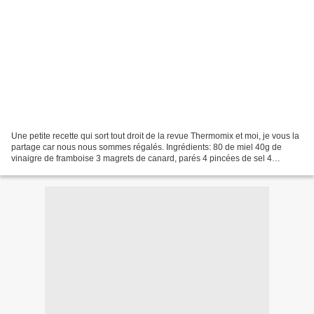
Une petite recette qui sort tout droit de la revue Thermomix et moi, je vous la
partage car nous nous sommes régalés. Ingrédients: 80 de miel 40g de
vinaigre de framboise 3 magrets de canard, parés 4 pincées de sel 4
pincées de poivre 100g d'airelle en...