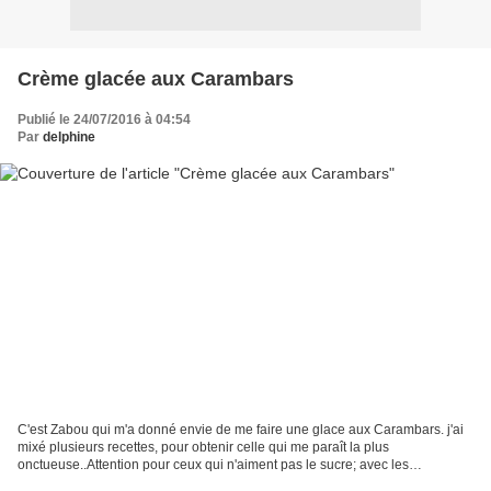
Crème glacée aux Carambars
Publié le 24/07/2016 à 04:54
Par
delphine
C'est Zabou qui m'a donné envie de me faire une glace aux Carambars. j'ai
mixé plusieurs recettes, pour obtenir celle qui me paraît la plus
onctueuse..Attention pour ceux qui n'aiment pas le sucre; avec les
Carambars, c'est forcément un peu sucré.. Ingrédients:...