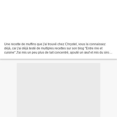
Une recette de muffins que j'ai trouvé chez Chrystel, vous la connaissez
déjà, car j'ai déjà testé de multiples recettes sur son blog "Entre rire et
cuisine" J'ai mis un peu plus de lait concentré, ajouté un œuf et mis du sirop
d'agave pour les rendre...