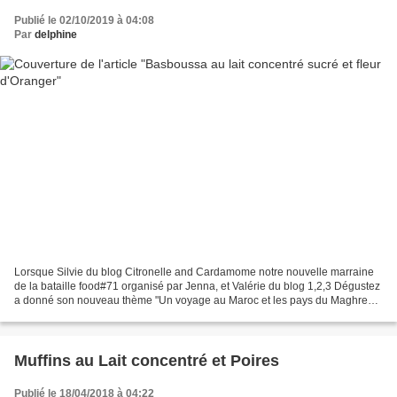
Publié le 02/10/2019 à 04:08
Par
delphine
Lorsque Silvie du blog Citronelle and Cardamome notre nouvelle marraine
de la bataille food#71 organisé par Jenna, et Valérie du blog 1,2,3 Dégustez
a donné son nouveau thème "Un voyage au Maroc et les pays du Maghreb",
je suis tout naturellement allée...
Muffins au Lait concentré et Poires
Publié le 18/04/2018 à 04:22