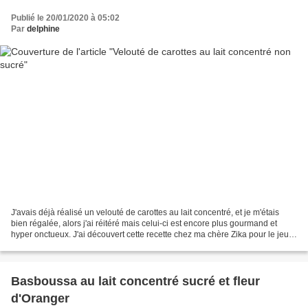
Publié le 20/01/2020 à 05:02
Par
delphine
J'avais déjà réalisé un velouté de carottes au lait concentré, et je m'étais
bien régalée, alors j'ai réitéré mais celui-ci est encore plus gourmand et
hyper onctueux. J'ai découvert cette recette chez ma chère Zika pour le jeu
organisé par Sonia "Tests...
Basboussa au lait concentré sucré et fleur
d'Oranger