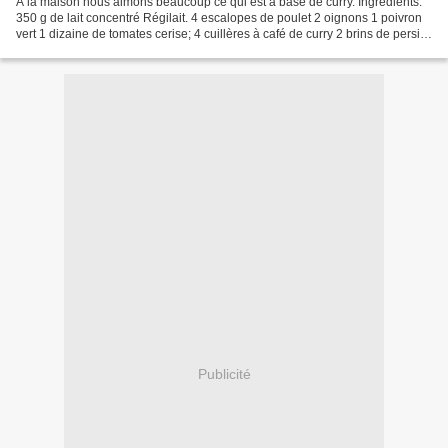
A la maison nous aimons beaucoup ce qui est à base de curry. Ingrédients:
350 g de lait concentré Régilait. 4 escalopes de poulet 2 oignons 1 poivron
vert 1 dizaine de tomates cerise; 4 cuillères à café de curry 2 brins de persil
sel et poivre Suite de...
Publicité