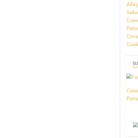
Allé
Sala
Crèm
Pâte
Citr
Coo
SU
Cons
Pinte