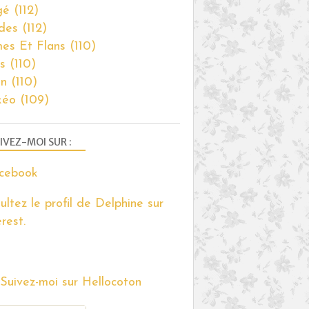
gé
(112)
des
(112)
es Et Flans
(110)
s
(110)
on
(110)
kéo
(109)
IVEZ-MOI SUR :
ultez le profil de Delphine sur
rest.