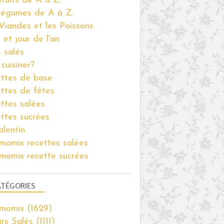
fruits de A à Z:
légumes de A à Z:
Viandes et les Poissons
 et jour de l'an
s salés
cuisiner?
ttes de base
ttes de fêtes
ttes salées
ttes sucrées
alentin
momix recettes salées
momix recette sucrées
TÉGORIES
rmomix
(1629)
irs Salés
(1111)