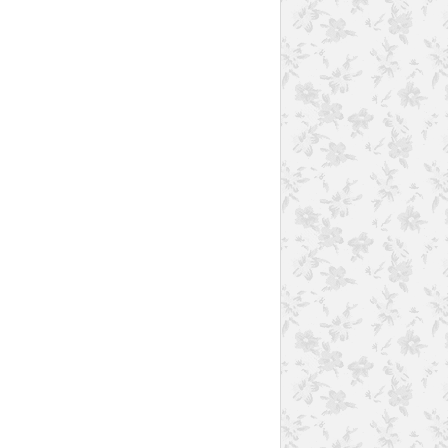
QUICHES CAKES TARTES.
ENTRÉES
RÉGILAIT
AIT CONCENTRÉ NON SUCRÉ
COURGETTE
BACON
TOMATE
PLAISIRS SALÉS
THERMOMIX