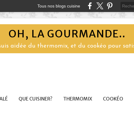
Tous nos blogs cuisine
OH, LA GOURMANDE..
 suis aidée du thermomix, et du cookéo pour sati
SALÉ
QUE CUISINER?
THERMOMIX
COOKÉO