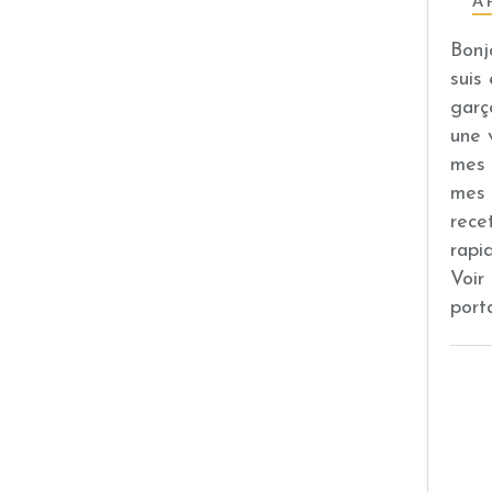
À 
Bonj
suis
garç
une 
mes 
mes 
rece
rapi
Voir
port