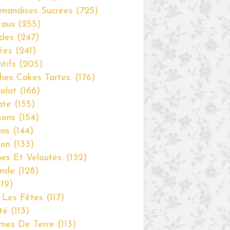
mandises Sucrées
(725)
eaux
(255)
des
(247)
ées
(241)
itifs
(205)
hes Cakes Tartes.
(176)
olat
(166)
ate
(155)
sons
(154)
ins
(144)
non
(133)
es Et Veloutés.
(132)
nde
(128)
19)
 Les Fêtes
(117)
té
(113)
mes De Terre
(113)