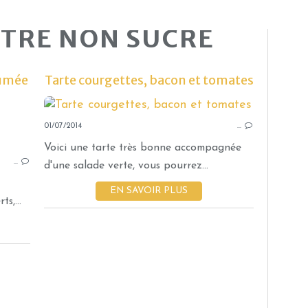
NTRE NON SUCRE
fumée
Tarte courgettes, bacon et tomates
01/07/2014
PÂTES
…
GRATIN
Voici une tarte très bonne accompagnée
…
POITRINE FUMÉE
L
d'une salade verte, vous pourrez...
MOUTARDE
EN SAVOIR PLUS
LAIT CONCENTRÉ NON SUCRÉ
s,...
CHEDDAR
PLAISIRS SALÉS
COOKÉO