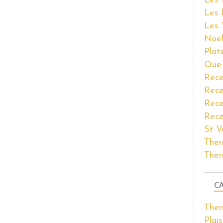
Les 
Les 
Les 
Noël
Plat
Que 
Rece
Rece
Rece
Rece
St V
Ther
Ther
CA
The
Plais