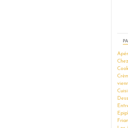
PA
Apér
Chez
Coo
Crèm
vien
Cuis
Dess
Entr
Epip
Fria