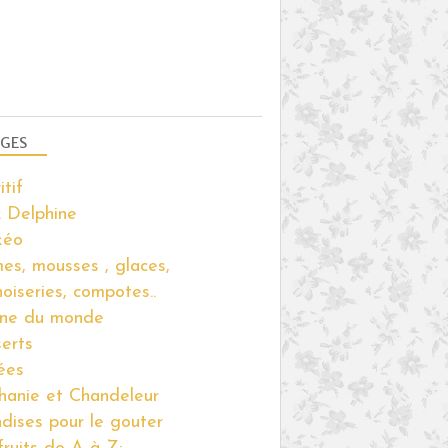
GES
itif
 Delphine
kéo
es, mousses , glaces,
noiseries, compotes..
ine du monde
erts
ées
hanie et Chandeleur
ndises pour le gouter