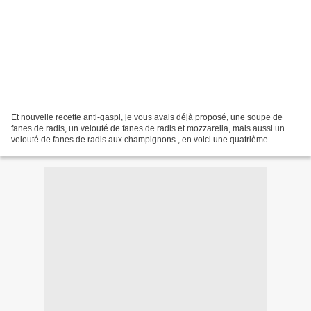
Et nouvelle recette anti-gaspi, je vous avais déjà proposé, une soupe de
fanes de radis, un velouté de fanes de radis et mozzarella, mais aussi un
velouté de fanes de radis aux champignons , en voici une quatrième.
Ingrédients: 1 botte de fanes de radis...