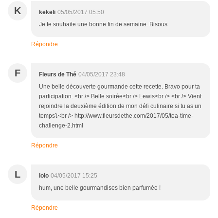
K
kekeli
05/05/2017 05:50
Je te souhaite une bonne fin de semaine. Bisous
Répondre
F
Fleurs de Thé
04/05/2017 23:48
Une belle découverte gourmande cette recette. Bravo pour ta
participation. <br /> Belle soirée<br /> Lewis<br /> <br /> Vient
rejoindre la deuxième édition de mon défi culinaire si tu as un
temps⤵<br /> http://www.fleursdethe.com/2017/05/tea-time-
challenge-2.html
Répondre
L
lolo
04/05/2017 15:25
hum, une belle gourmandises bien parfumée !
Répondre