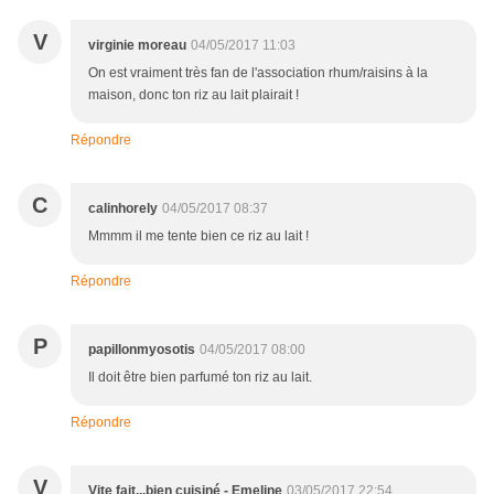
V
virginie moreau
04/05/2017 11:03
On est vraiment très fan de l'association rhum/raisins à la
maison, donc ton riz au lait plairait !
Répondre
C
calinhorely
04/05/2017 08:37
Mmmm il me tente bien ce riz au lait !
Répondre
P
papillonmyosotis
04/05/2017 08:00
Il doit être bien parfumé ton riz au lait.
Répondre
V
Vite fait...bien cuisiné - Emeline
03/05/2017 22:54