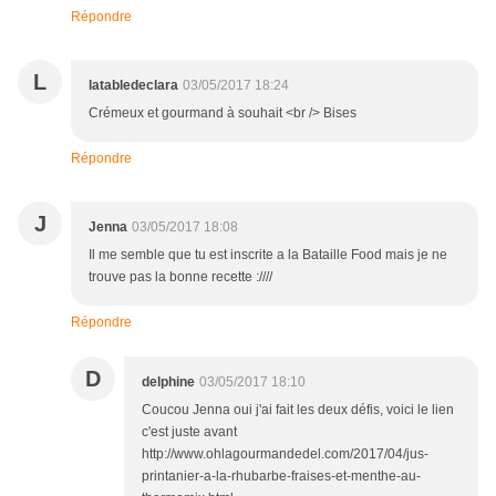
Répondre
L
latabledeclara
03/05/2017 18:24
Crémeux et gourmand à souhait <br /> Bises
Répondre
J
Jenna
03/05/2017 18:08
Il me semble que tu est inscrite a la Bataille Food mais je ne
trouve pas la bonne recette :////
Répondre
D
delphine
03/05/2017 18:10
Coucou Jenna oui j'ai fait les deux défis, voici le lien
c'est juste avant
http://www.ohlagourmandedel.com/2017/04/jus-
printanier-a-la-rhubarbe-fraises-et-menthe-au-