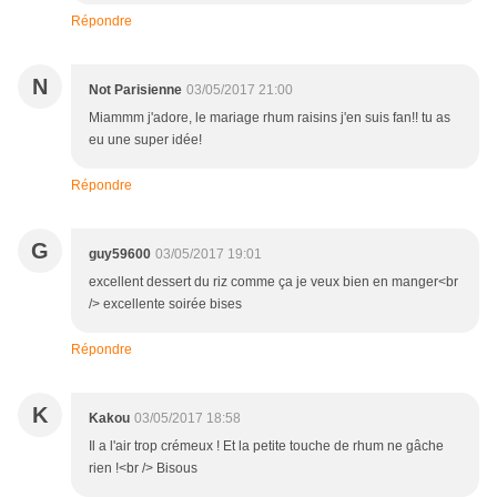
Répondre
N
Not Parisienne
03/05/2017 21:00
Miammm j'adore, le mariage rhum raisins j'en suis fan!! tu as
eu une super idée!
Répondre
G
guy59600
03/05/2017 19:01
excellent dessert du riz comme ça je veux bien en manger<br
/> excellente soirée bises
Répondre
K
Kakou
03/05/2017 18:58
Il a l'air trop crémeux ! Et la petite touche de rhum ne gâche
rien !<br /> Bisous