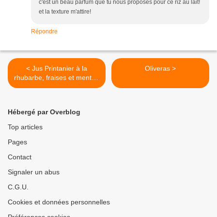
c'est un beau parfum que tu nous proposes pour ce riz au lait!
et la texture m'attire!
Répondre
< Jus Printanier à la
Oliveras >
rhubarbe, fraises et menthe
au Thermomix.
Hébergé par Overblog
Top articles
Pages
Contact
Signaler un abus
C.G.U.
Cookies et données personnelles