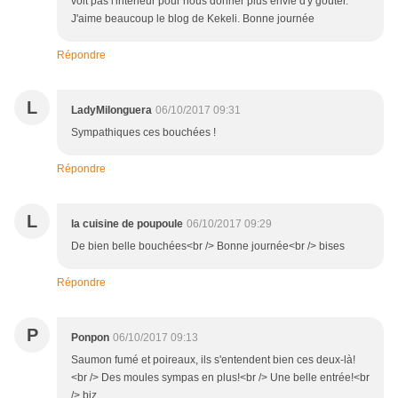
voit pas l'intérieur pour nous donner plus envie d'y goûter.
J'aime beaucoup le blog de Kekeli. Bonne journée
Répondre
L
LadyMilonguera
06/10/2017 09:31
Sympathiques ces bouchées !
Répondre
L
la cuisine de poupoule
06/10/2017 09:29
De bien belle bouchées<br /> Bonne journée<br /> bises
Répondre
P
Ponpon
06/10/2017 09:13
Saumon fumé et poireaux, ils s'entendent bien ces deux-là!
<br /> Des moules sympas en plus!<br /> Une belle entrée!<br
/> biz