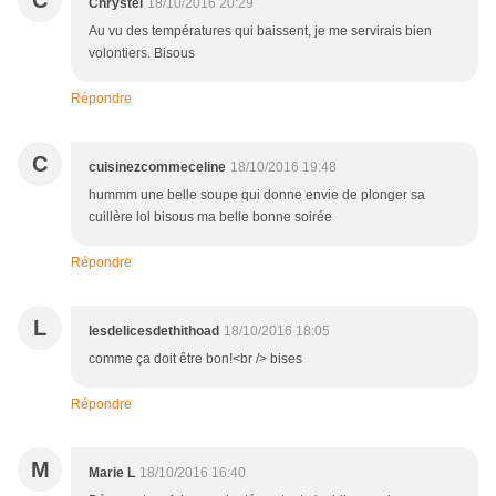
C
Chrystel
18/10/2016 20:29
Au vu des températures qui baissent, je me servirais bien
volontiers. Bisous
Répondre
C
cuisinezcommeceline
18/10/2016 19:48
hummm une belle soupe qui donne envie de plonger sa
cuillère lol bisous ma belle bonne soirée
Répondre
L
lesdelicesdethithoad
18/10/2016 18:05
comme ça doit être bon!<br /> bises
Répondre
M
Marie L
18/10/2016 16:40