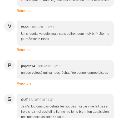
venir et que de bons légumes<br /> très bon après-midi bises
Répondre
V
vanni
18/10/2016 12:30
Un chouette velouté, mais sans potiron pour moi<br /> .Bonne
journée<br /> Bises.
Répondre
P
popote14
18/10/2016 12:09
un bon velouté qui va nous réchauffée bonne journée bisous
Répondre
G
GUT
18/10/2016 11:31
Je n'ai toujours pas débuté les soupes moi car il ne fait pas si
froid chez moi ceci dit la tienne me tente bien, j'en aurais bien
pris une belle assiette ! bisous