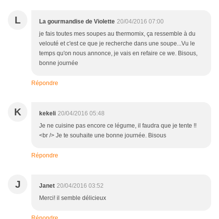
L
La gourmandise de Violette
20/04/2016 07:00
je fais toutes mes soupes au thermomix, ça ressemble à du
velouté et c'est ce que je recherche dans une soupe...Vu le
temps qu'on nous annonce, je vais en refaire ce we. Bisous,
bonne journée
Répondre
K
kekeli
20/04/2016 05:48
Je ne cuisine pas encore ce légume, il faudra que je tente !!
<br /> Je te souhaite une bonne journée. Bisous
Répondre
J
Janet
20/04/2016 03:52
Merci! il semble délicieux
Répondre