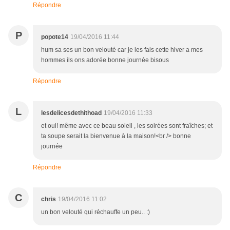
Répondre
P
popote14
19/04/2016 11:44
hum sa ses un bon velouté car je les fais cette hiver a mes
hommes ils ons adorée bonne journée bisous
Répondre
L
lesdelicesdethithoad
19/04/2016 11:33
et oui! même avec ce beau soleil , les soirées sont fraîches; et
ta soupe serait la bienvenue à la maison!<br /> bonne
journée
Répondre
C
chris
19/04/2016 11:02
un bon velouté qui réchauffe un peu.. :)