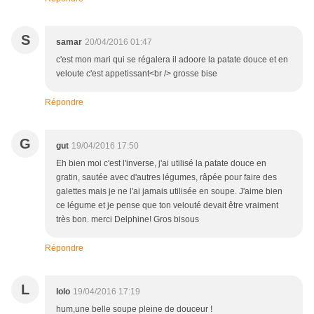
S
samar
20/04/2016 01:47
c'est mon mari qui se régalera il adoore la patate douce et en
veloute c'est appetissant<br /> grosse bise
Répondre
G
gut
19/04/2016 17:50
Eh bien moi c'est l'inverse, j'ai utilisé la patate douce en
gratin, sautée avec d'autres légumes, râpée pour faire des
galettes mais je ne l'ai jamais utilisée en soupe. J'aime bien
ce légume et je pense que ton velouté devait être vraiment
très bon. merci Delphine! Gros bisous
Répondre
L
lolo
19/04/2016 17:19
hum,une belle soupe pleine de douceur !