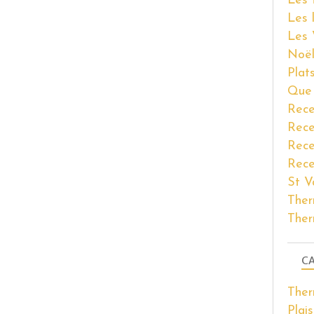
Les 
Les 
Les 
Noël
Plat
Que 
Rece
Rece
Rece
Rece
St V
Ther
Ther
CA
The
Plais