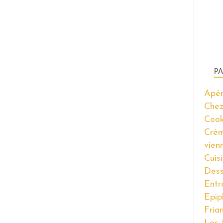
PA
Apér
Chez
Coo
Crèm
vien
Cuis
Dess
Entr
Epip
Fria