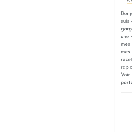
À 
Bonj
suis
garç
une 
mes 
mes 
rece
rapi
Voir
port