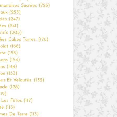
mandises Sucrées
(725)
eaux
(255)
des
(247)
ées
(241)
itifs
(205)
hes Cakes Tartes.
(176)
olat
(166)
ate
(155)
sons
(154)
ins
(144)
non
(133)
es Et Veloutés.
(132)
nde
(128)
19)
 Les Fêtes
(117)
té
(113)
mes De Terre
(113)