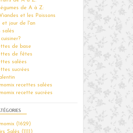
fruits de A à Z:
légumes de A à Z:
Viandes et les Poissons
 et jour de l'an
s salés
cuisiner?
ttes de base
ttes de fêtes
ttes salées
ttes sucrées
alentin
momix recettes salées
momix recette sucrées
TÉGORIES
rmomix
(1629)
irs Salés
(1111)