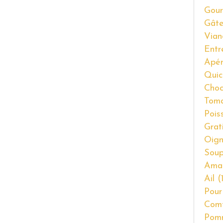
Gour
Gât
Vian
Entr
Apér
Quic
Choc
Tom
Pois
Grat
Oig
Soup
Ama
Ail
(1
Pour
Com
Pom