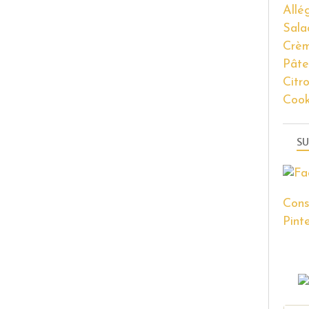
Allé
Sala
Crèm
Pâte
Citr
Coo
SU
Cons
Pinte