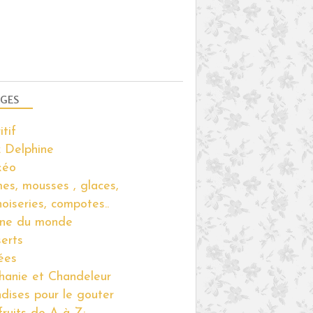
GES
itif
 Delphine
kéo
es, mousses , glaces,
noiseries, compotes..
ine du monde
erts
ées
hanie et Chandeleur
ndises pour le gouter