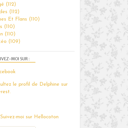
gé
(112)
des
(112)
es Et Flans
(110)
s
(110)
on
(110)
kéo
(109)
IVEZ-MOI SUR :
ultez le profil de Delphine sur
rest.