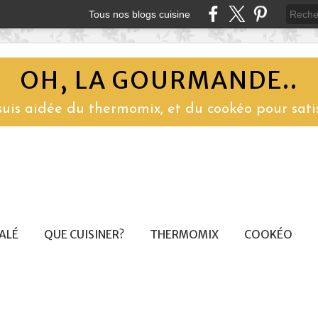
Tous nos blogs cuisine
OH, LA GOURMANDE..
 suis aidée du thermomix, et du cookéo pour sati
SALÉ
QUE CUISINER?
THERMOMIX
COOKÉO