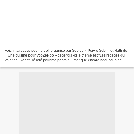
Voici ma recette pour le défi organisé par Seb de « Poivré Seb », et Nath de
« Une cuisine pour VooZeNoo » cette fois -ci le thème est "Les recettes qui
volent au vent!" Désolé pour ma photo qui manque encore beaucoup de
luminosité mais nous nous sommes...