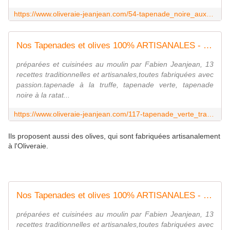
https://www.oliveraie-jeanjean.com/54-tapenade_noire_aux_legumes_du_sud_cuisinee_au_domaine_-27.html
Nos Tapenades et olives 100% ARTISANALES - OLIVERAIE JEANJEAN - MOULIN DES COSTIERES NIMES
préparées et cuisinées au moulin par Fabien Jeanjean, 13
recettes traditionnelles et artisanales,toutes fabriquées avec
passion.tapenade à la truffe, tapenade verte, tapenade
noire à la ratat...
https://www.oliveraie-jeanjean.com/117-tapenade_verte_tradition_medaillee_d_argent_cuisinee_au_domaine-27.html
Ils proposent aussi des olives, qui sont fabriquées artisanalement
à l'Oliveraie.
Nos Tapenades et olives 100% ARTISANALES - OLIVERAIE JEANJEAN - MOULIN DES COSTIERES NIMES
préparées et cuisinées au moulin par Fabien Jeanjean, 13
recettes traditionnelles et artisanales,toutes fabriquées avec