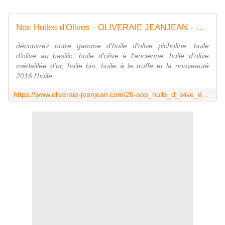
Nos Huiles d'Olives - OLIVERAIE JEANJEAN - MOULIN DES COSTIERES NIMES
découvrez notre gamme d'huile d'olive picholine, huile
d'olive au basilic, huile d'olive à l'ancienne, huile d'olive
médaillée d'or, huile bio, huile à la truffe et la nouveauté
2016 l'huile ...
https://www.oliveraie-jeanjean.com/26-aop_huile_d_olive_de_nimes_picholine_gout_subtil-8.html