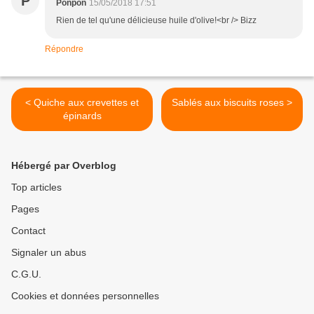
P
Ponpon
15/05/2018 17:51
Rien de tel qu'une délicieuse huile d'olive!<br /> Bizz
Répondre
< Quiche aux crevettes et
Sablés aux biscuits roses >
épinards
Hébergé par Overblog
Top articles
Pages
Contact
Signaler un abus
C.G.U.
Cookies et données personnelles