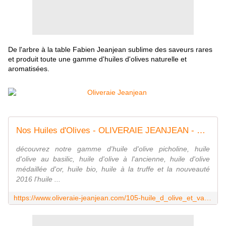
De l'arbre à la table Fabien Jeanjean sublime des saveurs rares
et produit toute une gamme d'huiles d'olives naturelle et
aromatisées.
Nos Huiles d'Olives - OLIVERAIE JEANJEAN - MOULIN DES COSTIERES NIMES
découvrez notre gamme d'huile d'olive picholine, huile
d'olive au basilic, huile d'olive à l'ancienne, huile d'olive
médaillée d'or, huile bio, huile à la truffe et la nouveauté
2016 l'huile ...
https://www.oliveraie-jeanjean.com/105-huile_d_olive_et_vanille_de_bourbon_noire_25cl-8.html