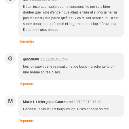
Il était incontournable pour le concours ! je me suis bien
doutée que l'une d'entre nous allait le faire et si moi je ne l'ai
pas fait c'est juste parce qu'à deux ça faisait beaucoup !! Il est
super beau, bien présenté et ta garniture est top !! Bravo ma
Delphine ! gros bisous
Répondre
G
guy59600
13/12/2019 17:44
très joli sapin belle réalisation et de bons ingrédients<br />
une bonne soirée bises
Répondre
M
Marie L / Allergique Gourmand
13/12/2019 17:18
Parfait !! Le visuel est toujours top. Bises et belle soirée
Répondre