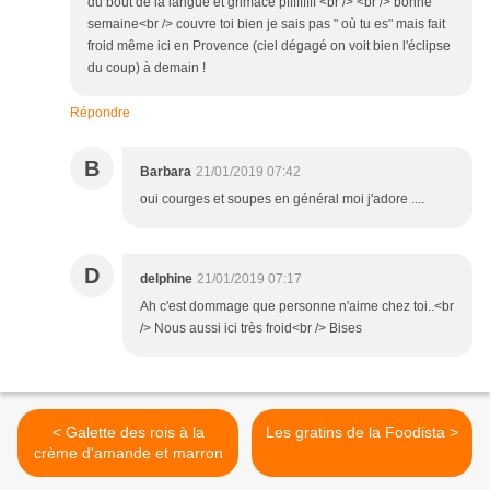
du bout de la langue et grimace pfffffffff <br /> <br /> bonne
semaine<br /> couvre toi bien je sais pas " où tu es" mais fait
froid même ici en Provence (ciel dégagé on voit bien l'éclipse
du coup) à demain !
Répondre
B
Barbara
21/01/2019 07:42
oui courges et soupes en général moi j'adore ....
D
delphine
21/01/2019 07:17
Ah c'est dommage que personne n'aime chez toi..<br
/> Nous aussi ici très froid<br /> Bises
< Galette des rois à la
Les gratins de la Foodista >
crème d'amande et marron