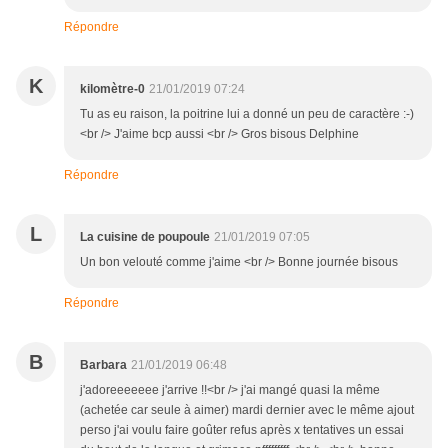
Répondre
K
kilomètre-0
21/01/2019 07:24
Tu as eu raison, la poitrine lui a donné un peu de caractère :-)
<br /> J'aime bcp aussi <br /> Gros bisous Delphine
Répondre
L
La cuisine de poupoule
21/01/2019 07:05
Un bon velouté comme j'aime <br /> Bonne journée bisous
Répondre
B
Barbara
21/01/2019 06:48
j'adoreeeeeee j'arrive !!<br /> j'ai mangé quasi la même
(achetée car seule à aimer) mardi dernier avec le même ajout
perso j'ai voulu faire goûter refus après x tentatives un essai