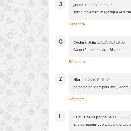
J
jackie
11/12/2018 22:17
Tout simplement magnifique et terr
Répondre
C
Cooking Julia
11/12/2018 19:35
Ca me fait trop envie... Bisous
Répondre
Z
zika
11/12/2018 18:42
po po po po, c'est pour moi, j'adore,
Répondre
L
La cuisine de poupoule
11/12/2018
Elle est magnifique ta bûche bravo 