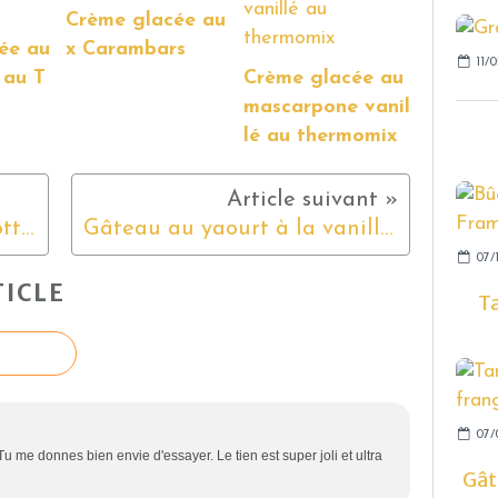
Crème glacée au
ée au
x Carambars
11/0
 au T
Crème glacée au
mascarpone vanil
lé au thermomix
Velouté de lentilles et carottes
Gâteau au yaourt à la vanille, décoré de sapins de Noël meringué
07/1
ICLE
Ta
07/
Tu me donnes bien envie d'essayer. Le tien est super joli et ultra
Gât