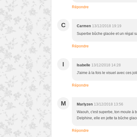
Répondre
C
Carmen
13/12/2018 19:19
Superbe bûche glacée et un régal s
Répondre
I
Isabelle
13/12/2018 14:28
J'aime à la fois le visuel avec ces jo
Répondre
M
Marlyzen
13/12/2018 13:56
Waouh, c'est superbe, ton moule à bûc
Delphine, elle en jette ta bûche glac
Répondre