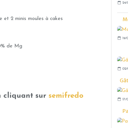
24/
Mo
e et 2 minis moules à cakes
19/0
30% de Mg
02/
Gâ
n cliquant sur
semifredo
17/0
Pa