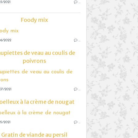
3/2021
…
Foody mix
06/2022
…
upiettes de veau au coulis de
poivrons
07/2021
…
elleux à la crème de nougat
5/2021
…
Gratin de viande au persil