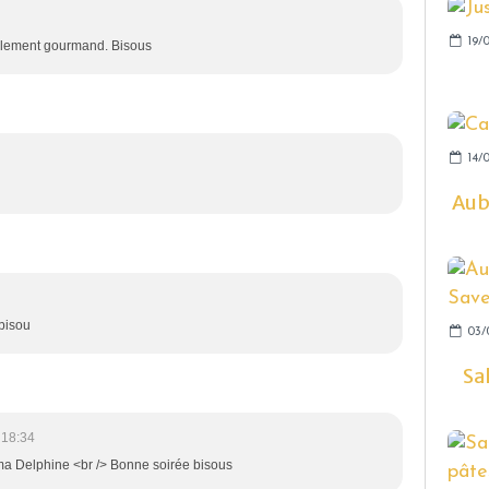
19/0
iblement gourmand. Bisous
14/0
Aube
 bisou
03/
Sa
 18:34
ma Delphine <br /> Bonne soirée bisous