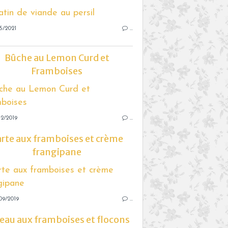
5/2021
…
Bûche au Lemon Curd et
Framboises
2/2019
…
rte aux framboises et crème
frangipane
09/2019
…
eau aux framboises et flocons