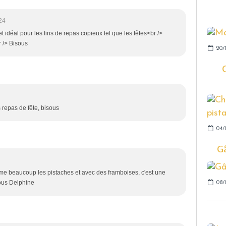
24
t idéal pour les fins de repas copieux tel que les fêtes<br />
r /> Bisous
20/
s repas de fête, bisous
04/
Gâ
ime beaucoup les pistaches et avec des framboises, c'est une
sous Delphine
08/