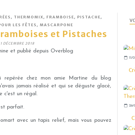
,
,
,
,
RÉES
THERMOMIX
FRAMBOISE
PISTACHE
VO
,
POUR LES FÊTES
MASCARPONE
ramboises et Pistaches
11 DÉCEMBRE 2018
ine et publié depuis Overblog
11/
Cr
ai repérée chez mon amie Martine du blog
'avais jamais réalisé et qui se déguste glacé,
e c'est un régal.
29/
st parfait.
C
ikomart avec un tapis relief, mais vous pouvez