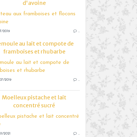
d'avoine
7/2019
…
emoule au lait et compote de
framboises et rhubarbe
07/2019
…
Moelleux pistache et lait
concentré sucré
1/2021
…