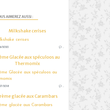
US AIMEREZ AUSSI :
Milkshake cerises
06/2020
…
ème Glacée aux spéculoos au
Thermomix
07/2018
…
rème glacée aux Carambars