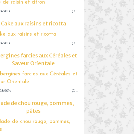
9/2019
…
Cake aux raisins et ricotta
9/2019
…
rgines farcies aux Céréales et
Saveur Orientale
08/2019
…
lade de chou rouge, pommes,
pâtes