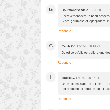
G
Gourmandisesdelo
13/12/2018 10:
Effectivement c'est un beau dessert e
Glacé, gourmand et léger j'adore <b
Répondre
C
Cécile CC
12/12/2018 14:23
Qu'est ce qu'elle est belle, digne de
Répondre
I
Isabelle...
12/12/2018 07:24
Ohhh elle est superbe ta bûche. J'a
petite touche de pep's en plus :) Bi
Répondre