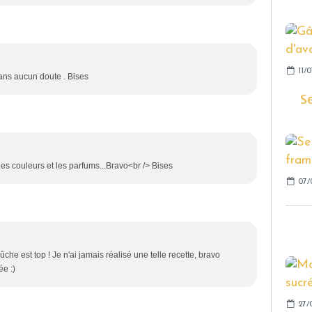
11/0
ans aucun doute . Bises
S
lies couleurs et les parfums...Bravo<br /> Bises
07/
he est top ! Je n'ai jamais réalisé une telle recette, bravo
ée :)
27/0