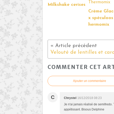
Milkshake cerises
Crème Glac
x spéculoos
hermomix
COMMENTER CET ART
Ajouter un commentaire
C
Chrystel
16/12/2018 08:23
Je n'ai jamais réalisé de semifredo. 
appétissant. Bisous Delphine