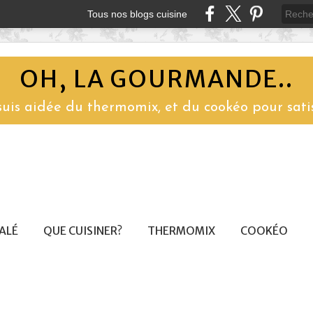
Tous nos blogs cuisine
OH, LA GOURMANDE..
 suis aidée du thermomix, et du cookéo pour sati
SALÉ
QUE CUISINER?
THERMOMIX
COOKÉO