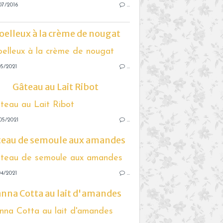
07/2016
…
elleux à la crème de nougat
5/2021
…
Gâteau au Lait Ribot
05/2021
…
teau de semoule aux amandes
4/2021
…
nna Cotta au lait d'amandes