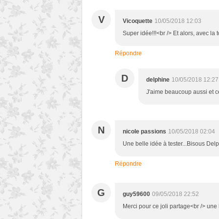
V
Vicoquette
10/05/2018 12:03
Super idée!!!<br /> Et alors, avec l
Répondre
D
delphine
10/05/2018 12:27
J'aime beaucoup aussi et c
N
nicole passions
10/05/2018 02:04
Une belle idée à tester...Bisous Del
Répondre
G
guy59600
09/05/2018 22:52
Merci pour ce joli partage<br /> une