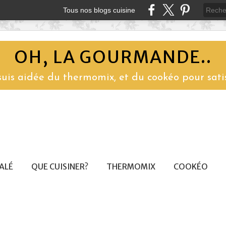
Tous nos blogs cuisine
OH, LA GOURMANDE..
 suis aidée du thermomix, et du cookéo pour sati
SALÉ
QUE CUISINER?
THERMOMIX
COOKÉO