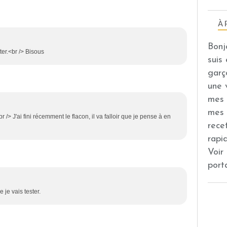
À 
Bonj
ter.<br /> Bisous
suis
garç
une 
mes 
mes 
r /> J'ai fini récemment le flacon, il va falloir que je pense à en
rece
rapi
Voir
port
 je vais tester.