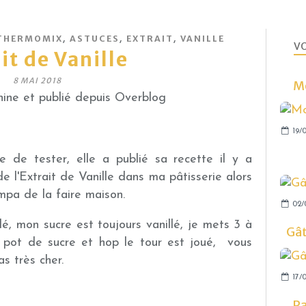
,
,
,
THERMOMIX
ASTUCES
EXTRAIT
VANILLE
VO
it de Vanille
8 MAI 2018
Mo
ine et publié depuis Overblog
19/0
 de tester, elle a publié sa recette il y a
de l'Extrait de Vanille dans ma pâtisserie alors
ympa de la faire maison.
02/
illé, mon sucre est toujours vanillé, je mets 3 à
Gâ
 pot de sucre et hop le tour est joué, vous
s très cher.
17/0
Pa