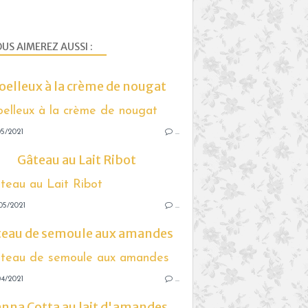
US AIMEREZ AUSSI :
elleux à la crème de nougat
5/2021
…
Gâteau au Lait Ribot
05/2021
…
teau de semoule aux amandes
4/2021
…
nna Cotta au lait d'amandes