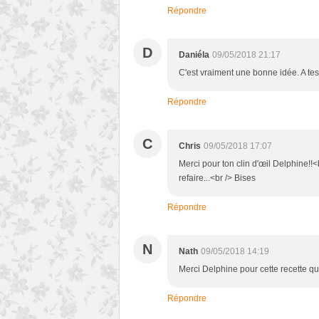
Répondre
D
Daniéla
09/05/2018 21:17
C'est vraiment une bonne idée. A tes
Répondre
C
Chris
09/05/2018 17:07
Merci pour ton clin d'œil Delphine!!<b
refaire...<br /> Bises
Répondre
N
Nath
09/05/2018 14:19
Merci Delphine pour cette recette que
Répondre