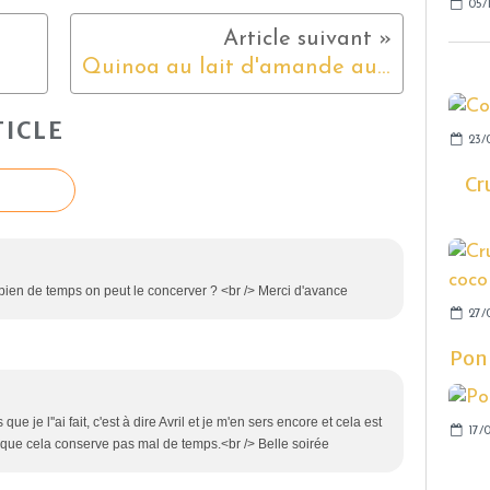
05/
Quinoa au lait d'amande au Thermomix
ICLE
23/
Cr
ien de temps on peut le concerver ? <br /> Merci d'avance
27/
Pon
que je l''ai fait, c'est à dire Avril et je m'en sers encore et cela est
17/
 que cela conserve pas mal de temps.<br /> Belle soirée