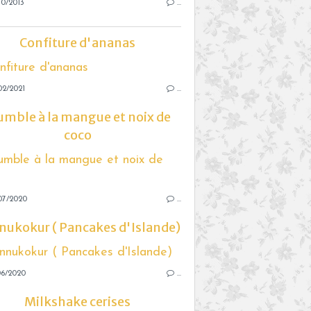
10/2013
…
Confiture d'ananas
02/2021
…
umble à la mangue et noix de
coco
07/2020
…
nukokur ( Pancakes d'Islande)
06/2020
…
Milkshake cerises