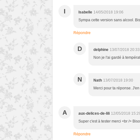
I
Isabelle
14/05/2018 19:06
Sympa cette version sans alcool. Bi
Répondre
D
delphine
13/07/2018 20:33
Non je l'ai gardé à températ
N
Nath
13/07/2018 19:00
Merci pour ta réponse. J'en 
A
aux-delices-de-lili
12/05/2018 15:2
Super c'est à tester merci <br /> Bis
Répondre