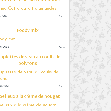
3/2021
…
Foody mix
06/2022
…
upiettes de veau au coulis de
poivrons
07/2021
…
elleux à la crème de nougat