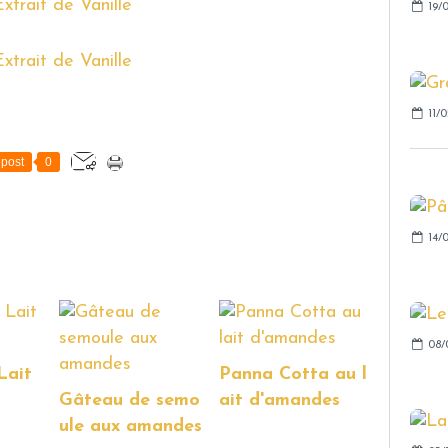
19/0
11/0
post
0
14/0
08/
Lait
Panna Cotta au l
Gâteau de semo
ait d'amandes
ule aux amandes