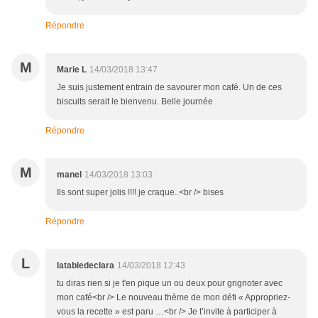
Répondre
M
Marie L
14/03/2018 13:47
Je suis justement entrain de savourer mon café. Un de ces
biscuits serait le bienvenu. Belle journée
Répondre
M
manel
14/03/2018 13:03
Ils sont super jolis !!!! je craque..<br /> bises
Répondre
L
latabledeclara
14/03/2018 12:43
tu diras rien si je t'en pique un ou deux pour grignoter avec
mon café<br /> Le nouveau thème de mon défi « Appropriez-
vous la recette » est paru …<br /> Je t’invite à participer à