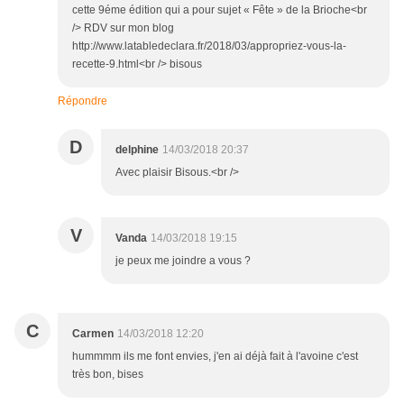
cette 9éme édition qui a pour sujet « Fête » de la Brioche<br
/> RDV sur mon blog
http://www.latabledeclara.fr/2018/03/appropriez-vous-la-
recette-9.html<br /> bisous
Répondre
D
delphine
14/03/2018 20:37
Avec plaisir Bisous.<br />
V
Vanda
14/03/2018 19:15
je peux me joindre a vous ?
C
Carmen
14/03/2018 12:20
hummmm ils me font envies, j'en ai déjà fait à l'avoine c'est
très bon, bises