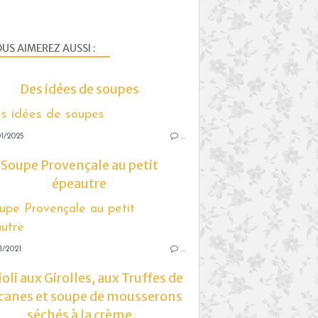
US AIMEREZ AUSSI :
Des idées de soupes
1/2025
…
Soupe Provençale au petit
épeautre
1/2021
…
oli aux Girolles, aux Truffes de
canes et soupe de mousserons
séchés à la crème