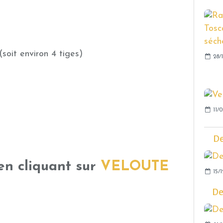
soit environ 4 tiges)
28/
11/
De
en cliquant sur
VELOUTE
15/1
De