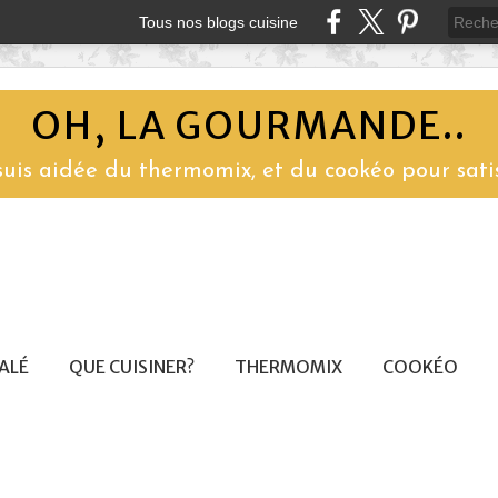
Tous nos blogs cuisine
OH, LA GOURMANDE..
 suis aidée du thermomix, et du cookéo pour sati
SALÉ
QUE CUISINER?
THERMOMIX
COOKÉO