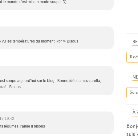
ut le monde s'est mis en mode soupe :D)
R
 vu les températures du moment !<br /> Bisous
N
'est soupe aujourd'hui sur le blog ! Bonne idée la mozzarella,
outé ! Bisous
À 
17 19:42
Bonj
 légumes, j'aime !! bisous
suis