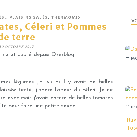
,
,
ÉS.
PLAISIRS SALÉS
THERMOMIX
VO
ates, Céleri et Pommes
de terre
30 OCTOBRE 2017
ine et publié depuis Overblog
19/0
 mes légumes j'ai vu qu'il y avait de belles
aissée tenté, j'adore l’odeur du céleri. Je ne
aire avec mais j'avais encore de belles tomates
ofité pour faire une petite soupe.
11/0
Ravi
Tos