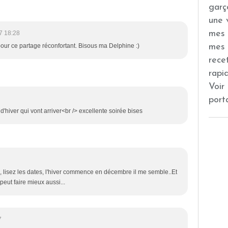
garç
une 
mes 
7 18:28
mes 
pour ce partage réconfortant. Bisous ma Delphine :)
rece
rapi
Voir
port
'hiver qui vont arriver<br /> excellente soirée bises
e, lisez les dates, l'hiver commence en décembre il me semble..Et
peut faire mieux aussi...
7