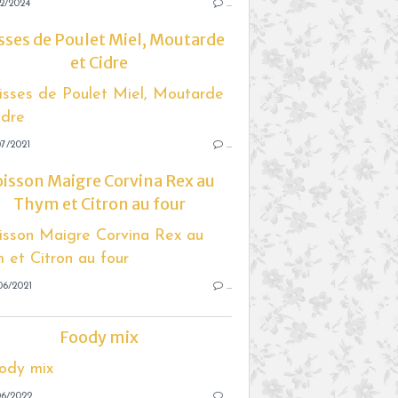
2/2024
…
sses de Poulet Miel, Moutarde
et Cidre
7/2021
…
isson Maigre Corvina Rex au
Thym et Citron au four
06/2021
…
Foody mix
06/2022
…