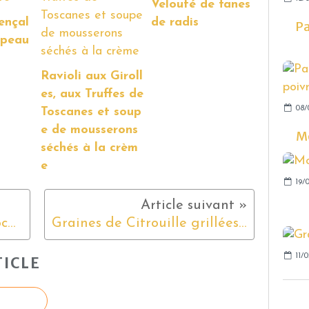
Velouté de fanes
ençal
de radis
Pa
épeau
Ravioli aux Giroll
es, aux Truffes de
08/
Toscanes et soup
e de mousserons
Mo
séchés à la crèm
e
19/0
Brioche aux pépites de chocolat
Graines de Citrouille grillées au Curry et Cumin
11/0
ICLE