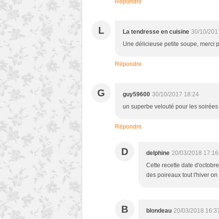
Répondre
L
La tendresse en cuisine
30/10/201
Une délicieuse petite soupe, merci 
Répondre
G
guy59600
30/10/2017 18:24
un superbe velouté pour les soirées d
Répondre
D
delphine
20/03/2018 17:16
Cette recette date d'octobr
des poireaux tout l'hiver on 
B
blondeau
20/03/2018 16:3