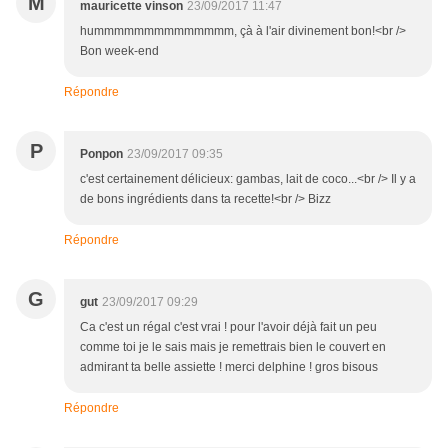
M
mauricette vinson
23/09/2017 11:47
hummmmmmmmmmmmmm, çà à l'air divinement bon!<br />
Bon week-end
Répondre
P
Ponpon
23/09/2017 09:35
c'est certainement délicieux: gambas, lait de coco...<br /> Il y a
de bons ingrédients dans ta recette!<br /> Bizz
Répondre
G
gut
23/09/2017 09:29
Ca c'est un régal c'est vrai ! pour l'avoir déjà fait un peu
comme toi je le sais mais je remettrais bien le couvert en
admirant ta belle assiette ! merci delphine ! gros bisous
Répondre