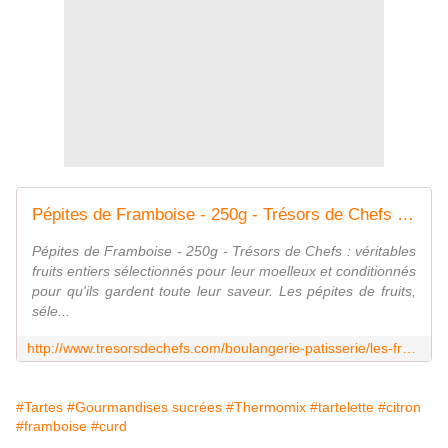
Pépites de Framboise - 250g - Trésors de Chefs de Trésors de Chefs, à déguster au goûter ou dans un gâteau
Pépites de Framboise - 250g - Trésors de Chefs : véritables
fruits entiers sélectionnés pour leur moelleux et conditionnés
pour qu'ils gardent toute leur saveur. Les pépites de fruits,
séle...
http://www.tresorsdechefs.com/boulangerie-patisserie/les-fruits/fruits-moelleux-et-pepites/pepites-de-framboise-250g-tresors-de-chefs-p722
#Tartes
#Gourmandises sucrées
#Thermomix
#tartelette
#citron
#framboise
#curd