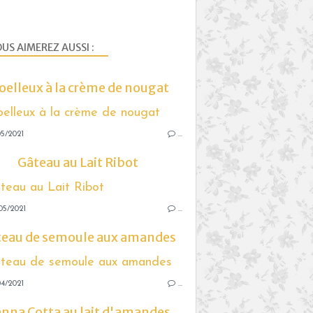
US AIMEREZ AUSSI :
elleux à la crème de nougat
5/2021
…
Gâteau au Lait Ribot
05/2021
…
teau de semoule aux amandes
4/2021
…
nna Cotta au lait d'amandes