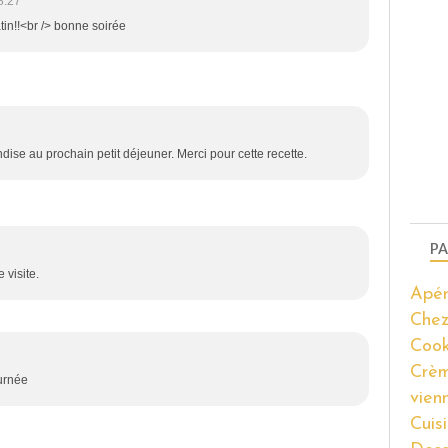
8:27
atin!!<br /> bonne soirée
ise au prochain petit déjeuner. Merci pour cette recette.
PA
 visite.
Apér
Chez
Coo
Crèm
ournée
vien
Cuis