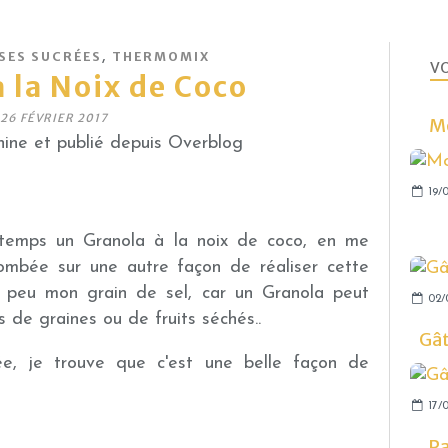
,
ES SUCRÉES
THERMOMIX
VO
 la Noix de Coco
26 FÉVRIER 2017
Mo
ine et publié depuis Overblog
19/0
s temps un Granola à la noix de coco, en me
tombée sur une autre façon de réaliser cette
n peu mon grain de sel, car un Granola peut
02/
de graines ou de fruits séchés..
Gâ
e, je trouve que c'est une belle façon de
17/0
Pa