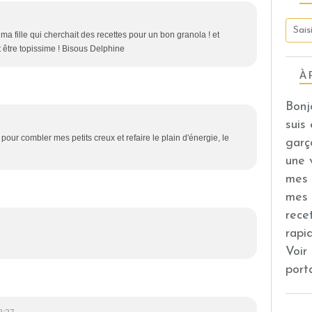
 ma fille qui cherchait des recettes pour un bon granola ! et
it être topissime ! Bisous Delphine
À 
Bonj
suis
 pour combler mes petits creux et refaire le plain d'énergie, le
garç
une 
mes 
mes 
rece
rapi
Voir
port