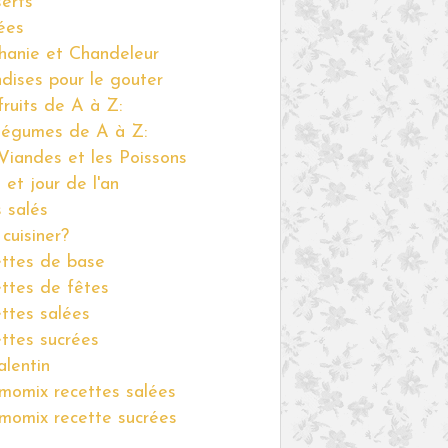
erts
ées
hanie et Chandeleur
ndises pour le gouter
fruits de A à Z:
légumes de A à Z:
Viandes et les Poissons
 et jour de l'an
s salés
cuisiner?
ttes de base
ttes de fêtes
ttes salées
ttes sucrées
alentin
momix recettes salées
momix recette sucrées