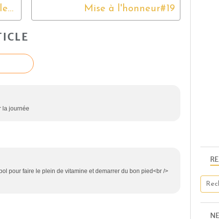
Gratin de poisson en cassolette
Mise à l'honneur#19
ICLE
 la journée
R
ol pour faire le plein de vitamine et demarrer du bon pied<br />
N