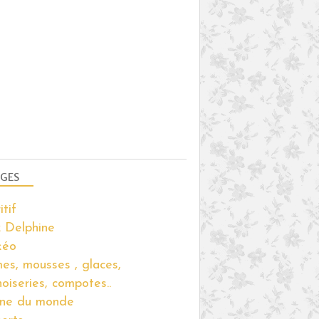
GES
itif
 Delphine
kéo
es, mousses , glaces,
noiseries, compotes..
ine du monde