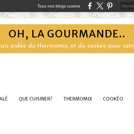
Tous nos blogs cuisine
OH, LA GOURMANDE..
 suis aidée du thermomix, et du cookéo pour sati
SALÉ
QUE CUISINER?
THERMOMIX
COOKÉO