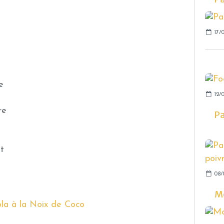
17/0
e
12/
re
Pa
t
08/
Mo