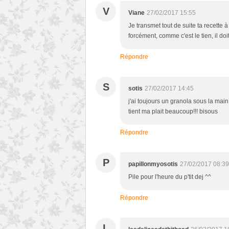
V
Viane
27/02/2017 15:55
Je transmet tout de suite ta recette à
forcément, comme c'est le tien, il do
Répondre
S
sotis
27/02/2017 14:45
j'ai toujours un granola sous la main
tient ma plait beaucoup!!! bisous
Répondre
P
papillonmyosotis
27/02/2017 08:39
Pile pour l'heure du p'tit dej ^^
Répondre
L