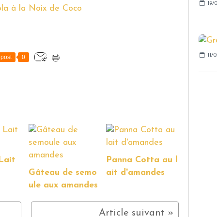
19/0
11/0
post
0
Lait
Panna Cotta au l
Gâteau de semo
ait d'amandes
ule aux amandes