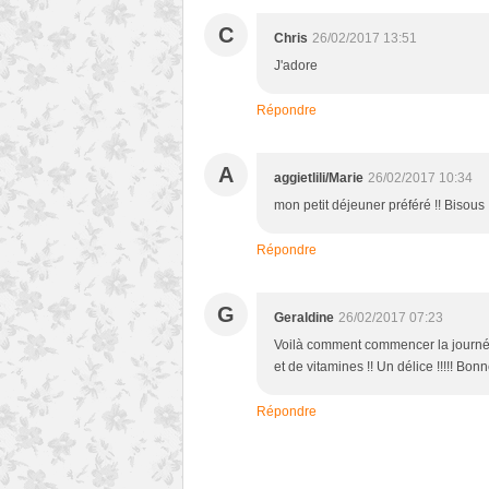
C
Chris
26/02/2017 13:51
J'adore
Répondre
A
aggietlili/Marie
26/02/2017 10:34
mon petit déjeuner préféré !! Bisous 
Répondre
G
Geraldine
26/02/2017 07:23
Voilà comment commencer la journée 
et de vitamines !! Un délice !!!!! Bon
Répondre