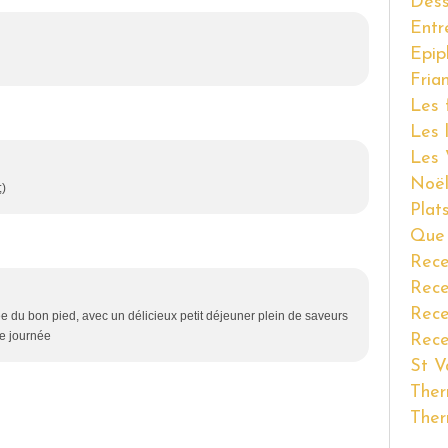
Dess
Entr
Epip
Fria
Les 
Les 
Les 
Noël
;)
Plat
Que 
Rece
Rece
Rece
du bon pied, avec un délicieux petit déjeuner plein de saveurs
ne journée
Rece
St V
Ther
Ther