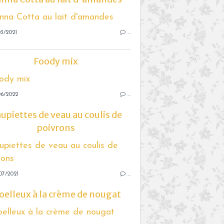
3/2021
…
Foody mix
06/2022
…
upiettes de veau au coulis de
poivrons
07/2021
…
elleux à la crème de nougat