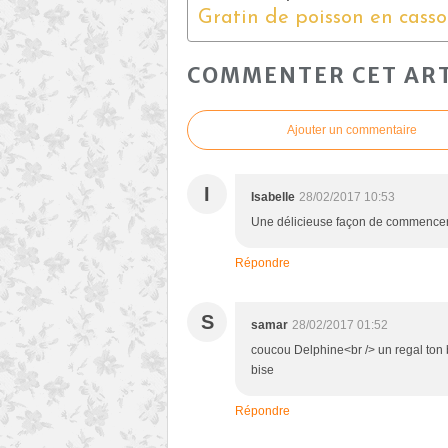
COMMENTER CET ART
Ajouter un commentaire
I
Isabelle
28/02/2017 10:53
Une délicieuse façon de commencer
Répondre
S
samar
28/02/2017 01:52
coucou Delphine<br /> un regal ton b
bise
Répondre