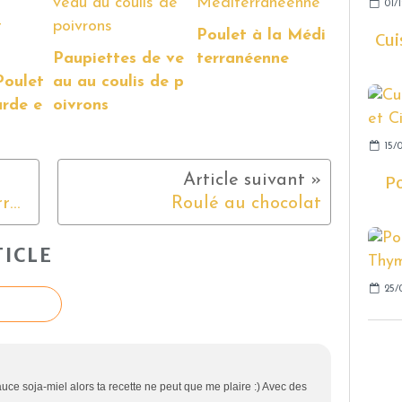
01/1
Poulet à la Médi
Cui
Paupiettes de ve
terranéenne
Poulet
au au coulis de p
arde e
oivrons
15/0
Po
Velouté de Panais aux marrons
Roulé au chocolat
ICLE
25/
auce soja-miel alors ta recette ne peut que me plaire :) Avec des