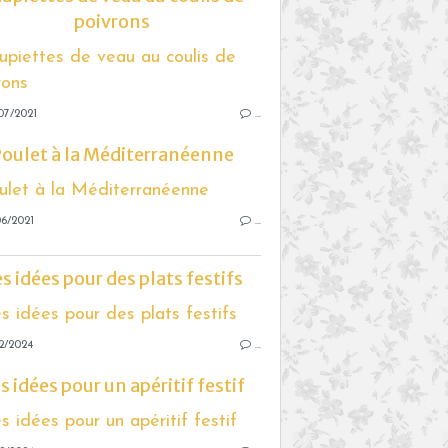
poivrons
07/2021
…
oulet à la Méditerranéenne
6/2021
…
s idées pour des plats festifs
2/2024
…
s idées pour un apéritif festif