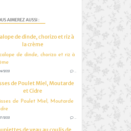
US AIMEREZ AUSSI :
alope de dinde, chorizo et riz à
la crème
9/2021
…
sses de Poulet Miel, Moutarde
et Cidre
7/2021
…
upiettes de veau au coulis de