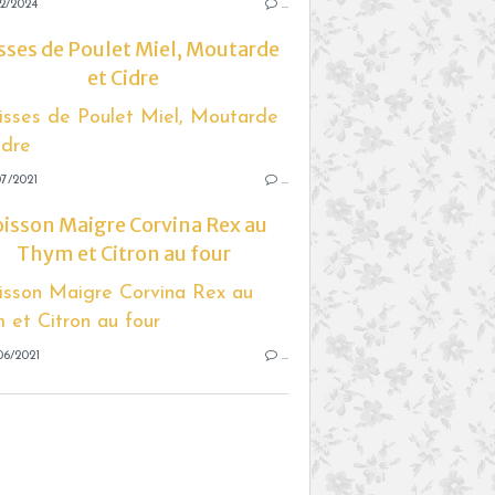
2/2024
…
sses de Poulet Miel, Moutarde
et Cidre
7/2021
…
isson Maigre Corvina Rex au
Thym et Citron au four
06/2021
…