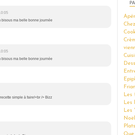
PA
10:05
Apér
 bisous ma belle bonne journée
Chez
Coo
Crèm
vien
10:05
Cuis
 bisous ma belle bonne journée
Dess
Entr
Epip
Fria
Les 
recette simple à faire!<br /> Bizz
Les 
Les 
Noël
Plat
Que 