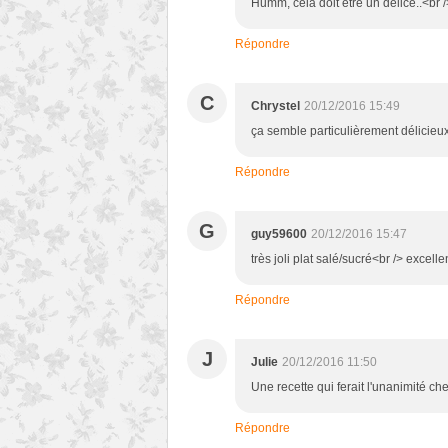
Humm, cela doit être un délice..<br 
Répondre
C
Chrystel
20/12/2016 15:49
ça semble particulièrement délicieu
Répondre
G
guy59600
20/12/2016 15:47
très joli plat salé/sucré<br /> excell
Répondre
J
Julie
20/12/2016 11:50
Une recette qui ferait l'unanimité 
Répondre