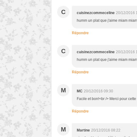
C
cuisinezcommeceline
20/12/2016 
humm un plat que j'aime miam miam
Répondre
C
cuisinezcommeceline
20/12/2016 
humm un plat que j'aime miam miam
Répondre
M
MC
20/12/2016 09:30
Facile et bon!<br /> Merci pour cette 
Répondre
M
Martine
20/12/2016 08:22