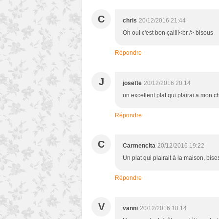
C
chris
20/12/2016 21:44
Oh oui c'est bon ça!!!!<br /> bisous
Répondre
J
josette
20/12/2016 20:14
un excellent plat qui plairai a mon ch
Répondre
C
Carmencita
20/12/2016 19:22
Un plat qui plairait à la maison, bise
Répondre
V
vanni
20/12/2016 18:14