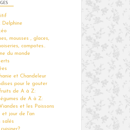
GES
itif
 Delphine
kéo
es, mousses , glaces,
noiseries, compotes..
ine du monde
erts
ées
hanie et Chandeleur
ndises pour le gouter
fruits de A à Z:
légumes de A à Z:
Viandes et les Poissons
 et jour de l'an
s salés
cuisiner?