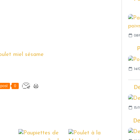
08/
P
14/0
De
post
0
15/1
De