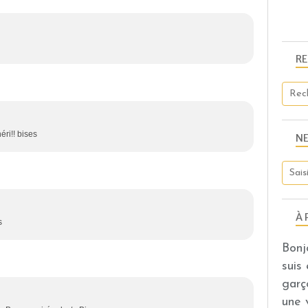
R
éri!! bises
N
À 
s
Bonj
suis
garç
une 