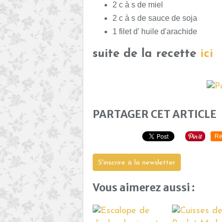
2 c à s de miel
2 c à s de sauce de soja
1 filet d' huile d'arachide
suite de la recette
ici
PARTAGER CET ARTICLE
Re
S'inscrire à la newsletter
Vous aimerez aussi :