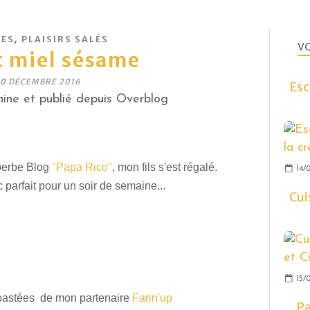
,
DES
PLAISIRS SALÉS
VO
t miel sésame
0 DÉCEMBRE 2016
Esc
ine et publié depuis Overblog
uperbe Blog
"Papa Rico"
, mon fils s'est régalé.
14/0
 parfait pour un soir de semaine...
Cui
15/0
toastées de mon partenaire
Farin'up
Pa