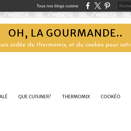
Tous nos blogs cuisine
OH, LA GOURMANDE..
 suis aidée du thermomix, et du cookéo pour sati
SALÉ
QUE CUISINER?
THERMOMIX
COOKÉO