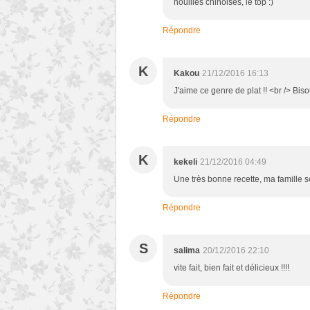
nouilles chinoises, le top :)
Répondre
K
Kakou
21/12/2016 16:13
J'aime ce genre de plat !! <br /> Bis
Répondre
K
kekeli
21/12/2016 04:49
Une très bonne recette, ma famille se
Répondre
S
salima
20/12/2016 22:10
vite fait, bien fait et délicieux !!!!
Répondre