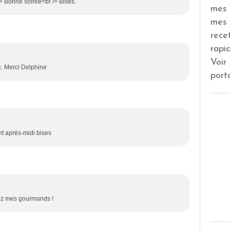
/> Bonne soirée<br /> Bises.
mes 
mes 
rece
rapi
Voir
x. Merci Delphine
port
ent après-midi bises
chez mes gourmands !